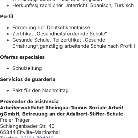
a
a
n
Herkunftssprachlicher Unterricht: Spanisch, Türkisch
n
b
u
u
r
e
Perfil
e
e
v
v
e
a
Förderung der Deutschkenntnisse
a
n
p
Zertifikat „Gesundheitsfördernde Schule“
p
u
e
Gesunde Schule, Teilzertifikat „Gesunde
e
n
s
Ernährung“;ganztägig arbeitende Schule nach Profil I
s
a
t
t
n
a
Ofertas especiales
a
u
ñ
Schulzeitung
ñ
e
a
a
v
)
Servicios de guardería
)
a
p
Pakt für den Nachmittag
e
s
Proveedor de asistencia
t
Arbeiterwohlfahrt Rheingau-Taunus Soziale Arbeit
a
gGmbH, Betreuung an der Adalbert-Stifter-Schule
ñ
Freier Träger
a
Schlangenbader Str. 40
)
65344 Eltville–Martinsthal