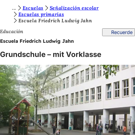
E
Escuelas
Señalización escolar
Saltar al contenido
Escuelas primarias
s
Escuela Friedrich Ludwig Jahn
t
Educación
Recuerde
á
Escuela Friedrich Ludwig Jahn
s
Grundschule – mit Vorklasse
a
q
u
í
: