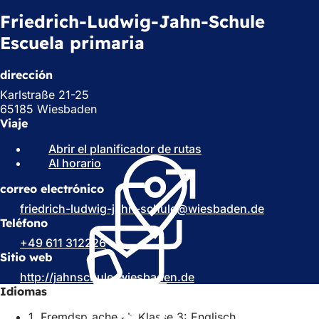
Friedrich-Ludwig-Jahn-Schule
Escuela primaria
dirección
Karlstraße 21-25
65185 Wiesbaden
Viaje
Abrir el planificador de rutas
(
Al horario
(
S
S
e
correo electrónico
e
a
a
b
friedrich-ludwig-jahn-schule
wiesbaden
de
b
r
Teléfono
r
e
+49 611 312226
e
e
Sitio web
e
n
http://jahnschule-wiesbaden.de
n
(
u
Idiomas
u
S
n
n
e
a
1. Fremdsprache ab Klasse 3: Englisch