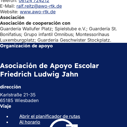
Telefon:
06124 724212
E-Mail:
ralf.reitz@awo-rtk.de
Website:
www.awo-rtk.de
Asociación
Asociación de cooperación con
Guardería Wallufer Platz; Spielstube e.V.; Guardería St.
Bonifatius; Grupo infantil Omnibus; Montessorihaus
Luxemburgplatz; Guardería Geschwister Stockplatz.
Organización de apoyo
Asociación de Apoyo Escolar
Friedrich Ludwig Jahn
dirección
Karlstraße 21-35
65185 Wiesbaden
Viaje
Abrir el planificador de rutas
(
Al horario
(
S