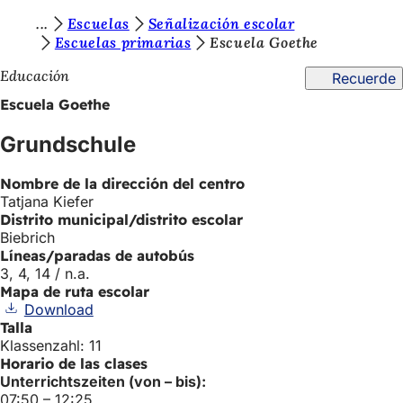
E
Escuelas
Señalización escolar
Saltar al contenido
Escuelas primarias
Escuela Goethe
s
Educación
Recuerde
t
Escuela Goethe
á
s
Grundschule
a
Nombre de la dirección del centro
q
Tatjana Kiefer
u
Distrito municipal/distrito escolar
Biebrich
í
Líneas/paradas de autobús
3, 4, 14 / n.a.
:
Mapa de ruta escolar
Download
Talla
Klassenzahl: 11
Horario de las clases
Unterrichtszeiten (von – bis):
07:50 – 12:25