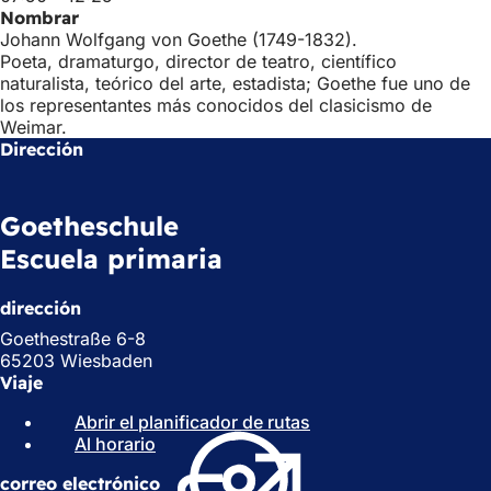
Nombrar
Johann Wolfgang von Goethe (1749-1832).
Poeta, dramaturgo, director de teatro, científico
naturalista, teórico del arte, estadista; Goethe fue uno de
los representantes más conocidos del clasicismo de
Weimar.
Dirección
Goetheschule
Escuela primaria
dirección
Goethestraße 6-8
65203 Wiesbaden
Viaje
Abrir el planificador de rutas
(
Al horario
(
S
S
e
correo electrónico
e
a