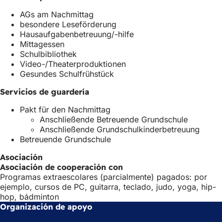
p
AGs am Nachmittag
e
besondere Leseförderung
s
Hausaufgabenbetreuung/-hilfe
t
Mittagessen
a
Schulbibliothek
ñ
Video-/Theaterproduktionen
a
Gesundes Schulfrühstück
)
Servicios de guardería
Pakt für den Nachmittag
Anschließende Betreuende Grundschule
Anschließende Grundschulkinderbetreuung
Betreuende Grundschule
Asociación
Asociación de cooperación con
Programas extraescolares (parcialmente) pagados: por
ejemplo, cursos de PC, guitarra, teclado, judo, yoga, hip-
hop, bádminton
Organización de apoyo