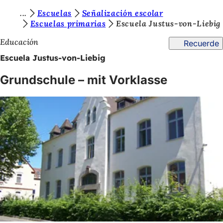
E
Escuelas
Señalización escolar
Saltar al contenido
Escuelas primarias
Escuela Justus-von-Liebig
s
Educación
Recuerde
t
Escuela Justus-von-Liebig
á
s
Grundschule – mit Vorklasse
a
q
u
í
: