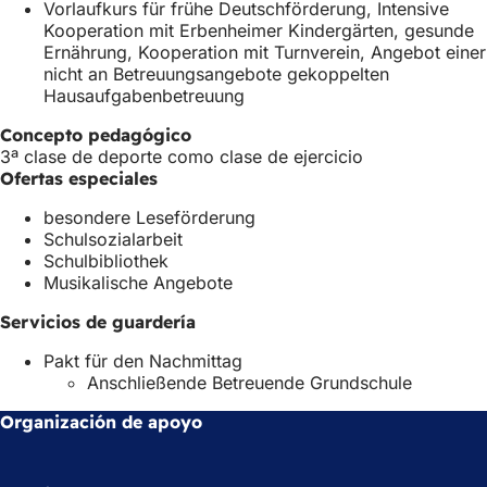
v
a
e
Vorlaufkurs für frühe Deutschförderung, Intensive
a
p
n
Kooperation mit Erbenheimer Kindergärten, gesunde
p
e
u
Ernährung, Kooperation mit Turnverein, Angebot einer
e
s
n
nicht an Betreuungsangebote gekoppelten
s
t
a
Hausaufgabenbetreuung
t
a
n
a
ñ
u
Concepto pedagógico
ñ
a
e
3ª clase de deporte como clase de ejercicio
a
)
v
Ofertas especiales
)
a
besondere Leseförderung
p
Schulsozialarbeit
e
Schulbibliothek
s
Musikalische Angebote
t
a
Servicios de guardería
ñ
a
Pakt für den Nachmittag
)
Anschließende Betreuende Grundschule
Organización de apoyo