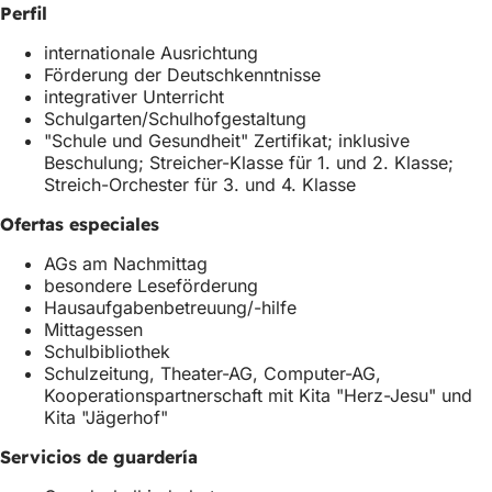
n
u
b
Perfil
u
e
r
e
v
e
internationale Ausrichtung
v
a
e
Förderung der Deutschkenntnisse
a
p
n
integrativer Unterricht
p
e
u
Schulgarten/Schulhofgestaltung
e
s
n
"Schule und Gesundheit" Zertifikat; inklusive
s
t
a
Beschulung; Streicher-Klasse für 1. und 2. Klasse;
t
a
n
Streich-Orchester für 3. und 4. Klasse
a
ñ
u
ñ
a
e
Ofertas especiales
a
)
v
AGs am Nachmittag
)
a
besondere Leseförderung
p
Hausaufgabenbetreuung/-hilfe
e
Mittagessen
s
Schulbibliothek
t
Schulzeitung, Theater-AG, Computer-AG,
a
Kooperationspartnerschaft mit Kita "Herz-Jesu" und
ñ
Kita "Jägerhof"
a
)
Servicios de guardería