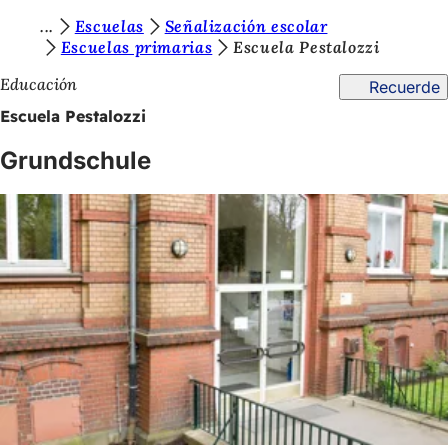
E
Escuelas
Señalización escolar
Saltar al contenido
Escuelas primarias
Escuela Pestalozzi
s
Educación
Recuerde
t
Escuela Pestalozzi
á
s
Grundschule
a
q
u
í
: