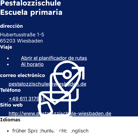
Pestalozzischule
Escuela primaria
dirección
Hubertusstraße 1-5
65203 Wiesbaden
Viaje
Abrir el planificador de rutas
(
Al horario
(
S
S
e
correo electrónico
e
a
a
b
pestalozzischule
wiesbaden
de
b
r
Teléfono
r
e
+49 611 317951
e
e
Sitio web
e
n
http://www.pestalozzischule-wiesbaden.de
n
u
(
Idiomas
u
n
S
n
a
e
früher Sprachunterricht: Englisch
a
n
a