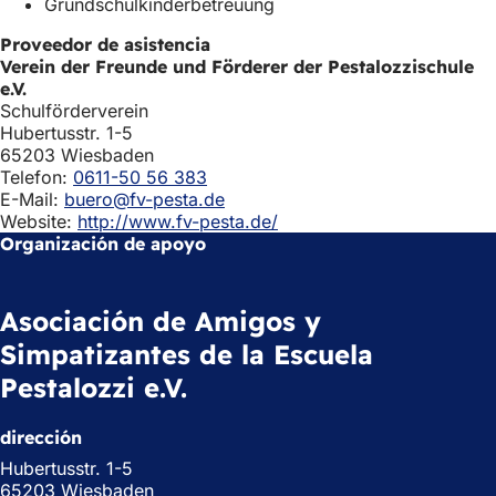
Grundschulkinderbetreuung
Proveedor de asistencia
Verein der Freunde und Förderer der Pestalozzischule
e.V.
Schulförderverein
Hubertusstr. 1-5
65203 Wiesbaden
Telefon:
0611-50 56 383
E-Mail:
buero@fv-pesta.de
Website:
http://www.fv-pesta.de/
Organización de apoyo
Asociación de Amigos y
Simpatizantes de la Escuela
Pestalozzi e.V.
dirección
Hubertusstr. 1-5
65203 Wiesbaden