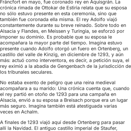
Fráncfort en mayo, fue coronado rey en Aquisgrán. La
crónica rimada de Ottokar de Estiria relata que su esposa
no sólo estuvo presente en esta ceremonia, sino que
también fue coronada ella misma. El rey Adolfo viajó
constantemente durante su breve reinado. Sobre todo en
Alsacia y Flandes, en Meissen y Turingia, se esforzó por
imponer su dominio. Es probable que su esposa le
acompañara la mayor parte del tiempo. Imagina estuvo
presente cuando Adolfo otorgó un fuero en Ortenberg, un
castillo del valle de Kinzig, en diciembre de 1293, y aún
más: actuó como interventora, es decir, a petición suya, el
rey eximió a la abadía de Gengenbach de la jurisdicción de
los tribunales seculares.
No estaba exento de peligro que una reina medieval
acompañara a su marido: Una crónica cuenta que, cuando
el rey partió en otoño de 1293 para una campaña en
Alsacia, envió a su esposa a Breisach porque era un lugar
más seguro. Imagina también está atestiguada varias
veces en Achalm.
A finales de 1293 viajó aquí desde Ortenberg para pasar
allí la Navidad. El antiguo castillo imperial de Staufer,