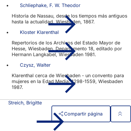
Schliephake, F. W. Theodor
Historia de Nassau, desde los tiempos más antiguos
hasta la actualidad, Wiesbaden, 1867.
Kloster Klarenthal
Repertorios de los Archivos del Estado Mayor de
Hesse, Wiesbaden, Departamento 18, editado por
Hermann Langkabel, Wiesbaden 1981.
Czysz, Walter
Klarenthal cerca de Wiesbaden - un convento para
mujeres en la Edad Media: 1298-1559, Wiesbaden
1987.
Streich, Brigitte
Compartir página
Zona
Acceso rápido