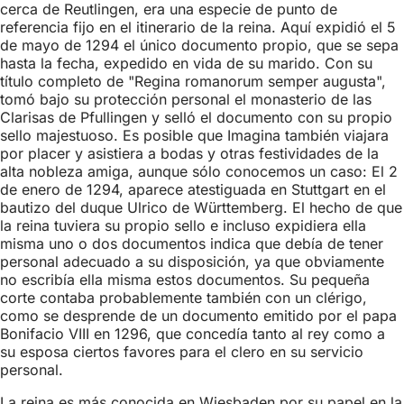
cerca de Reutlingen, era una especie de punto de
referencia fijo en el itinerario de la reina. Aquí expidió el 5
de mayo de 1294 el único documento propio, que se sepa
hasta la fecha, expedido en vida de su marido. Con su
título completo de "Regina romanorum semper augusta",
tomó bajo su protección personal el monasterio de las
Clarisas de Pfullingen y selló el documento con su propio
sello majestuoso. Es posible que Imagina también viajara
por placer y asistiera a bodas y otras festividades de la
alta nobleza amiga, aunque sólo conocemos un caso: El 2
de enero de 1294, aparece atestiguada en Stuttgart en el
bautizo del duque Ulrico de Württemberg. El hecho de que
la reina tuviera su propio sello e incluso expidiera ella
misma uno o dos documentos indica que debía de tener
personal adecuado a su disposición, ya que obviamente
no escribía ella misma estos documentos. Su pequeña
corte contaba probablemente también con un clérigo,
como se desprende de un documento emitido por el papa
Bonifacio VIII en 1296, que concedía tanto al rey como a
su esposa ciertos favores para el clero en su servicio
personal.
La reina es más conocida en Wiesbaden por su papel en la