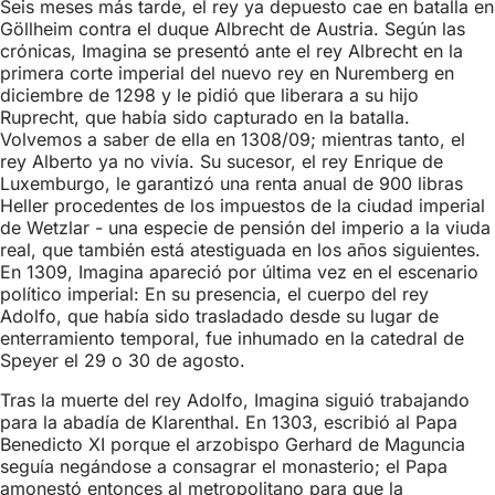
Seis meses más tarde, el rey ya depuesto cae en batalla en
Göllheim contra el duque Albrecht de Austria. Según las
crónicas, Imagina se presentó ante el rey Albrecht en la
primera corte imperial del nuevo rey en Nuremberg en
diciembre de 1298 y le pidió que liberara a su hijo
Ruprecht, que había sido capturado en la batalla.
Volvemos a saber de ella en 1308/09; mientras tanto, el
rey Alberto ya no vivía. Su sucesor, el rey Enrique de
Luxemburgo, le garantizó una renta anual de 900 libras
Heller procedentes de los impuestos de la ciudad imperial
de Wetzlar - una especie de pensión del imperio a la viuda
real, que también está atestiguada en los años siguientes.
En 1309, Imagina apareció por última vez en el escenario
político imperial: En su presencia, el cuerpo del rey
Adolfo, que había sido trasladado desde su lugar de
enterramiento temporal, fue inhumado en la catedral de
Speyer el 29 o 30 de agosto.
Tras la muerte del rey Adolfo, Imagina siguió trabajando
para la abadía de Klarenthal. En 1303, escribió al Papa
Benedicto XI porque el arzobispo Gerhard de Maguncia
seguía negándose a consagrar el monasterio; el Papa
amonestó entonces al metropolitano para que la