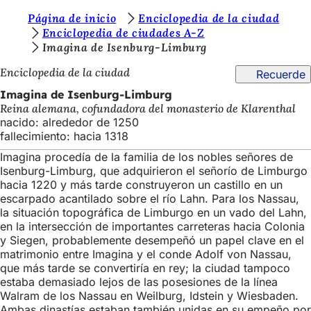
E
Página de inicio
Enciclopedia de la ciudad
Saltar al contenido
Enciclopedia de ciudades A-Z
s
Imagina de Isenburg-Limburg
t
Enciclopedia de la ciudad
Recuerde
á
Imagina de Isenburg-Limburg
s
Reina alemana, cofundadora del monasterio de Klarenthal
nacido: alrededor de 1250
a
fallecimiento: hacia 1318
q
Imagina procedía de la familia de los nobles señores de
u
Isenburg-Limburg, que adquirieron el señorío de Limburgo
hacia 1220 y más tarde construyeron un castillo en un
í
escarpado acantilado sobre el río Lahn. Para los Nassau,
:
la situación topográfica de Limburgo en un vado del Lahn,
en la intersección de importantes carreteras hacia Colonia
y Siegen, probablemente desempeñó un papel clave en el
matrimonio entre Imagina y el conde Adolf von Nassau,
que más tarde se convertiría en rey; la ciudad tampoco
estaba demasiado lejos de las posesiones de la línea
Walram de los Nassau en Weilburg, Idstein y Wiesbaden.
Ambas dinastías estaban también unidas en su empeño por