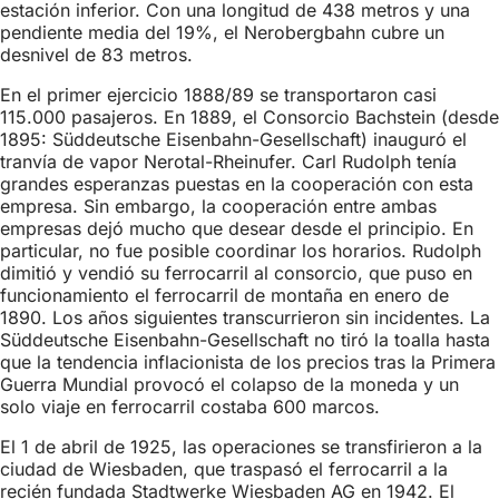
estación inferior. Con una longitud de 438 metros y una
pendiente media del 19%, el Nerobergbahn cubre un
desnivel de 83 metros.
En el primer ejercicio 1888/89 se transportaron casi
115.000 pasajeros. En 1889, el Consorcio Bachstein (desde
1895: Süddeutsche Eisenbahn-Gesellschaft) inauguró el
tranvía de vapor Nerotal-Rheinufer. Carl Rudolph tenía
grandes esperanzas puestas en la cooperación con esta
empresa. Sin embargo, la cooperación entre ambas
empresas dejó mucho que desear desde el principio. En
particular, no fue posible coordinar los horarios. Rudolph
dimitió y vendió su ferrocarril al consorcio, que puso en
funcionamiento el ferrocarril de montaña en enero de
1890. Los años siguientes transcurrieron sin incidentes. La
Süddeutsche Eisenbahn-Gesellschaft no tiró la toalla hasta
que la tendencia inflacionista de los precios tras la Primera
Guerra Mundial provocó el colapso de la moneda y un
solo viaje en ferrocarril costaba 600 marcos.
El 1 de abril de 1925, las operaciones se transfirieron a la
ciudad de Wiesbaden, que traspasó el ferrocarril a la
recién fundada Stadtwerke Wiesbaden AG en 1942. El