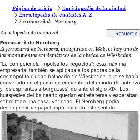
E
Página de inicio
Enciclopedia de la ciudad
Saltar al contenido
Enciclopedia de ciudades A-Z
s
Ferrocarril de Neroberg
t
Enciclopedia de la ciudad
Recuerde
á
Ferrocarril de Neroberg
s
El ferrocarril de Neroberg, inaugurado en 1888, es hoy uno de
los monumentos emblemáticos de la ciudad de Wiesbaden.
a
"La competencia impulsa los negocios": esta máxima
q
empresarial también se aplicaba a los padres de la
u
cosmopolita ciudad balneario de Wiesbaden, que se había
convertido en el punto de encuentro del mundo (la nobleza
í
y los aspirantes a burgueses) durante el siglo XIX. Los
huéspedes del balneario querían entretenerse y esperaban
:
sobre todo una cosa: variedad. El Neroberg podía
desempeñar un papel importante en este sentido.