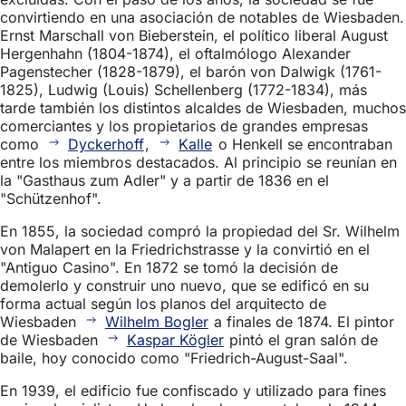
convirtiendo en una asociación de notables de Wiesbaden.
Ernst Marschall von Bieberstein, el político liberal August
Hergenhahn (1804-1874), el oftalmólogo Alexander
Pagenstecher (1828-1879), el barón von Dalwigk (1761-
1825), Ludwig (Louis) Schellenberg (1772-1834), más
tarde también los distintos alcaldes de Wiesbaden, muchos
comerciantes y los propietarios de grandes empresas
como
Dyckerhoff
,
Kalle
o Henkell se encontraban
entre los miembros destacados. Al principio se reunían en
la "Gasthaus zum Adler" y a partir de 1836 en el
"Schützenhof".
En 1855, la sociedad compró la propiedad del Sr. Wilhelm
von Malapert en la Friedrichstrasse y la convirtió en el
"Antiguo Casino". En 1872 se tomó la decisión de
demolerlo y construir uno nuevo, que se edificó en su
forma actual según los planos del arquitecto de
Wiesbaden
Wilhelm Bogler
a finales de 1874. El pintor
de Wiesbaden
Kaspar Kögler
pintó el gran salón de
baile, hoy conocido como "Friedrich-August-Saal".
En 1939, el edificio fue confiscado y utilizado para fines