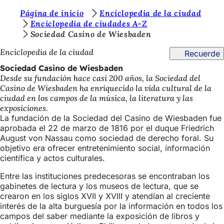
E
Página de inicio
Enciclopedia de la ciudad
Saltar al contenido
Enciclopedia de ciudades A-Z
s
Sociedad Casino de Wiesbaden
t
Enciclopedia de la ciudad
Recuerde
á
Sociedad Casino de Wiesbaden
s
Desde su fundación hace casi 200 años, la Sociedad del
Casino de Wiesbaden ha enriquecido la vida cultural de la
a
ciudad en los campos de la música, la literatura y las
q
exposiciones.
La fundación de la Sociedad del Casino de Wiesbaden fue
u
aprobada el 22 de marzo de 1816 por el duque Friedrich
í
August von Nassau como sociedad de derecho foral. Su
objetivo era ofrecer entretenimiento social, información
:
científica y actos culturales.
Entre las instituciones predecesoras se encontraban los
gabinetes de lectura y los museos de lectura, que se
crearon en los siglos XVII y XVIII y atendían al creciente
interés de la alta burguesía por la información en todos los
campos del saber mediante la exposición de libros y