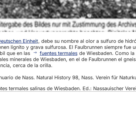
Deutschen Einheit
, debe su nombre al olor a sulfuro de hid
nen lignito y grava sulfurosa. El Faulbrunnen siempre fue u
bil que en las
fuentes termales
de Wiesbaden. Como la t
ales minerales de Wiesbaden, en el de Faulbrunnen el gneis 
cia, cerca de la orilla.
nuario de Nass. Natural History 98, Nass. Verein für Natur
ntes termales salinas de Wiesbaden. Ed.: Nassauischer Ver
vicios
e actos