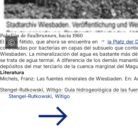
Pabellón de Faulbrunnen, hacia 1960
El pozo fétido, que ahora se encuentra en
la Platz der 
controladas por bacterias en capas del subsuelo que contie
Wiesbaden. La mineralización del agua es bastante más dé
se trata de agua termal. A diferencia de los demás mananti
depósitos del mar terciario de la cuenca marginal del Magun
Literatura
Michels, Franz: Las fuentes minerales de Wiesbaden. En: A
Stengel-Rutkowski, Witigo: Guía hidrogeológica de las fue
Stengel-Rutkowski, Witigo
Zona
Acceso rápido
de
Todos los ser
Calendario d