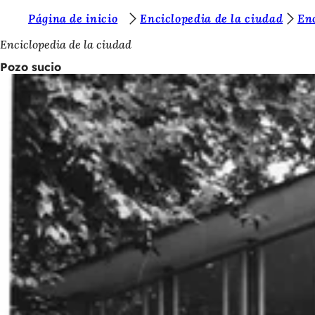
E
Página de inicio
Enciclopedia de la ciudad
En
Saltar al contenido
s
Enciclopedia de la ciudad
t
Pozo sucio
á
s
a
q
u
í
: