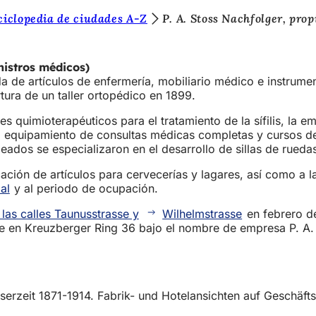
ciclopedia de ciudades A-Z
P. A. Stoss Nachfolger, pro
nistros médicos)
a de artículos de enfermería, mobiliario médico e instrumen
ura de un taller ortopédico en 1899.
quimioterapéuticos para el tratamiento de la sífilis, la emp
el equipamiento de consultas médicas completas y cursos d
leados se especializaron en el desarrollo de sillas de rued
ción de artículos para cervecerías y lagares, así como a l
al
y al periodo de ocupación.
 las calles Taunusstrasse y
Wilhelmstrasse
en febrero d
te en Kreuzberger Ring 36 bajo el nombre de empresa P. A.
serzeit 1871-1914. Fabrik- und Hotelansichten auf Geschäf