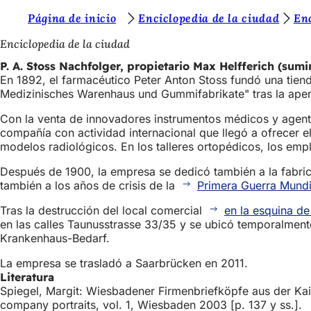
E
Página de inicio
Enciclopedia de la ciudad
En
Saltar al contenido
s
Enciclopedia de la ciudad
t
P. A. Stoss Nachfolger, propietario Max Helfferich (sumi
En 1892, el farmacéutico Peter Anton Stoss fundó una tiend
á
Medizinisches Warenhaus und Gummifabrikate" tras la apert
s
Con la venta de innovadores instrumentos médicos y agentes 
a
compañía con actividad internacional que llegó a ofrecer 
modelos radiológicos. En los talleres ortopédicos, los emp
q
u
Después de 1900, la empresa se dedicó también a la fabrica
también a los años de crisis de la
Primera Guerra Mundi
í
Tras la destrucción del local comercial
en la esquina de
:
en las calles Taunusstrasse 33/35 y se ubicó temporalmen
Krankenhaus-Bedarf.
La empresa se trasladó a Saarbrücken en 2011.
Literatura
Spiegel, Margit: Wiesbadener Firmenbriefköpfe aus der Kai
company portraits, vol. 1, Wiesbaden 2003 [p. 137 y ss.].