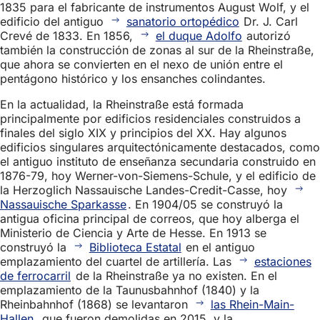
1835 para el fabricante de instrumentos August Wolf, y el
edificio del antiguo
sanatorio ortopédico
Dr. J. Carl
Crevé de 1833. En 1856,
el duque Adolfo
autorizó
también la construcción de zonas al sur de la Rheinstraße,
que ahora se convierten en el nexo de unión entre el
pentágono histórico y los ensanches colindantes.
En la actualidad, la Rheinstraße está formada
principalmente por edificios residenciales construidos a
finales del siglo XIX y principios del XX. Hay algunos
edificios singulares arquitectónicamente destacados, como
el antiguo instituto de enseñanza secundaria construido en
1876-79, hoy Werner-von-Siemens-Schule, y el edificio de
la Herzoglich Nassauische Landes-Credit-Casse, hoy
Nassauische Sparkasse
. En 1904/05 se construyó la
antigua oficina principal de correos, que hoy alberga el
Ministerio de Ciencia y Arte de Hesse. En 1913 se
construyó la
Biblioteca Estatal
en el antiguo
emplazamiento del cuartel de artillería. Las
estaciones
de ferrocarril
de la Rheinstraße ya no existen. En el
emplazamiento de la Taunusbahnhof (1840) y la
Rheinbahnhof (1868) se levantaron
las Rhein-Main-
Hallen
, que fueron demolidas en 2015, y la