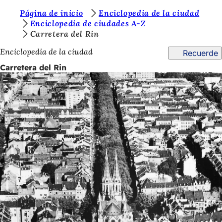
E
Página de inicio
Enciclopedia de la ciudad
Saltar al contenido
Enciclopedia de ciudades A-Z
s
Carretera del Rin
t
Enciclopedia de la ciudad
Recuerde
á
Carretera del Rin
s
a
q
u
í
: