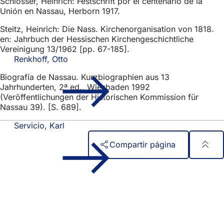
Schlosser, Heinrich: Festschrift por el centenario de la
Unión en Nassau, Herborn 1917.
Steitz, Heinrich: Die Nass. Kirchenorganisation von 1818.
en: Jahrbuch der Hessischen Kirchengeschichtliche
Vereinigung 13/1962 [pp. 67-185].
Renkhoff, Otto
Biografía de Nassau. Kurzbiographien aus 13
Jahrhunderten, 2ª ed., Wiesbaden 1992
(Veröffentlichungen der Historischen Kommission für
Nassau 39). [S. 689].
Servicio, Karl
Compartir página
Zona
Acceso rápido
de
Todos los servicios
Calendario de actos
los
Oficina del ciudadano
pies
Comentarios sobre el sitio web