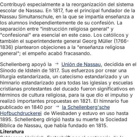
Contribuyó especialmente a la reorganización del sistema
escolar de Nassau. En 1817, fue el principal fundador de la
Nassau Simultanschule, en la que se impartía enseñanza a
los alumnos independientemente de su confesión. La
separación entre "instrucción religiosa general" y
"confesional" era esencial en este caso. Los católicos y
también el superintendente general Georg Müller (1766-
1836) plantearon objeciones a la "enseñanza religiosa
general"; el empeño acabó fracasando.
Schellenberg apoyó la
Unión de Nassau
, decidida en el
Sínodo de Idstein de 1817. Sus esfuerzos por crear una
liturgia estandarizada, un catecismo estandarizado y un
himnario estandarizado para todas las iglesias y escuelas
cristianas protestantes del ducado fueron significativos en
términos de cultura religiosa, para la que dio el impulso y
realizó importantes propuestas en 1821. El himnario fue
publicado en 1840 por
la Schellenberg'sche
Hofbuchdruckerei
de Wiesbaden y estuvo en uso hasta
1895. Schellenberg dirigió hasta su muerte la Sociedad
Bíblica de Nassau, que había fundado en 1815.
Literatura