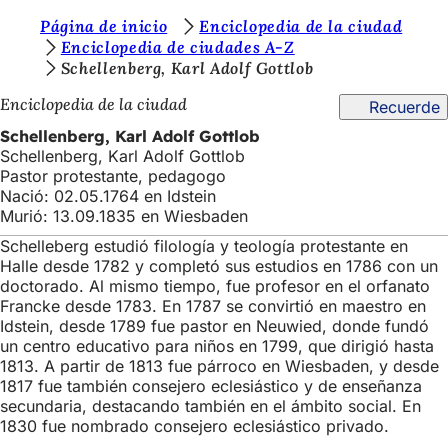
E
Página de inicio
Enciclopedia de la ciudad
Saltar al contenido
Enciclopedia de ciudades A-Z
s
Schellenberg, Karl Adolf Gottlob
t
Enciclopedia de la ciudad
Recuerde
á
Schellenberg, Karl Adolf Gottlob
s
Schellenberg, Karl Adolf Gottlob
Pastor protestante, pedagogo
a
Nació: 02.05.1764 en Idstein
q
Murió: 13.09.1835 en Wiesbaden
u
Schelleberg estudió filología y teología protestante en
Halle desde 1782 y completó sus estudios en 1786 con un
í
doctorado. Al mismo tiempo, fue profesor en el orfanato
:
Francke desde 1783. En 1787 se convirtió en maestro en
Idstein, desde 1789 fue pastor en Neuwied, donde fundó
un centro educativo para niños en 1799, que dirigió hasta
1813. A partir de 1813 fue párroco en Wiesbaden, y desde
1817 fue también consejero eclesiástico y de enseñanza
secundaria, destacando también en el ámbito social. En
1830 fue nombrado consejero eclesiástico privado.