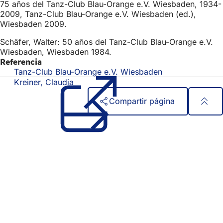
75 años del Tanz-Club Blau-Orange e.V. Wiesbaden, 1934-
2009, Tanz-Club Blau-Orange e.V. Wiesbaden (ed.),
Wiesbaden 2009.
Schäfer, Walter: 50 años del Tanz-Club Blau-Orange e.V.
Wiesbaden, Wiesbaden 1984.
Referencia
Tanz-Club Blau-Orange e.V. Wiesbaden
(Se
abre
Kreiner, Claudia
en
Compartir página
una
nueva
Zona
Acceso rápido
pestaña)
de
Todos los servicios
Calendario de actos
los
Oficina del ciudadano
pies
Comentarios sobre el sitio web
Asuntos jurídicos