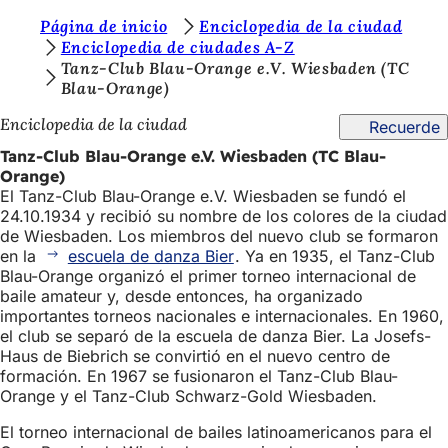
E
Página de inicio
Enciclopedia de la ciudad
Saltar al contenido
Enciclopedia de ciudades A-Z
s
Tanz-Club Blau-Orange e.V. Wiesbaden (TC
Blau-Orange)
t
á
Enciclopedia de la ciudad
Recuerde
s
Tanz-Club Blau-Orange e.V. Wiesbaden (TC Blau-
Orange)
a
El Tanz-Club Blau-Orange e.V. Wiesbaden se fundó el
q
24.10.1934 y recibió su nombre de los colores de la ciudad
de Wiesbaden. Los miembros del nuevo club se formaron
u
en la
escuela de danza Bier
. Ya en 1935, el Tanz-Club
í
Blau-Orange organizó el primer torneo internacional de
baile amateur y, desde entonces, ha organizado
:
importantes torneos nacionales e internacionales. En 1960,
el club se separó de la escuela de danza Bier. La Josefs-
Haus de Biebrich se convirtió en el nuevo centro de
formación. En 1967 se fusionaron el Tanz-Club Blau-
Orange y el Tanz-Club Schwarz-Gold Wiesbaden.
El torneo internacional de bailes latinoamericanos para el