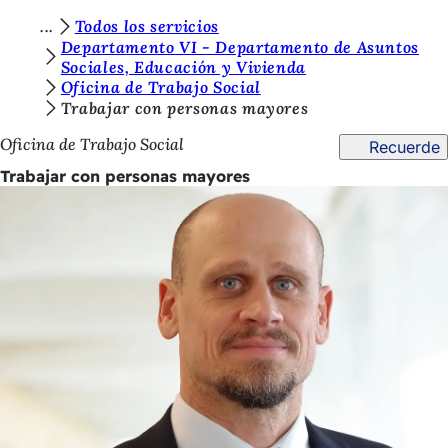
E
Todos los servicios
Saltar al contenido
Departamento VI - Departamento de Asuntos
s
Sociales, Educación y Vivienda
Oficina de Trabajo Social
t
Trabajar con personas mayores
á
Oficina de Trabajo Social
Recuerde
s
Trabajar con personas mayores
a
q
u
í
: