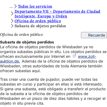
E
Todos los servicios
Saltar al contenido
Departamento VII - Departamento de Ciudad
s
Inteligente, Europa y Orden
Oficina de orden público
t
Subasta de objetos perdidos
á
Oficina de orden público
Recuerde
s
Subasta de objetos perdidos
a
La oficina de objetos perdidos de Wiesbaden ya no
q
organiza subastas públicas in situ. Los objetos perdidos se
ofrecen exclusivamente por Internet en
www.zoll-
u
auktion.de.
(Se
Además de la oficina de objetos perdidos de
í
Wiesbaden, otras autoridades de toda Alemania también
abre
ofrecen subastas aquí.
en
:
una
Tras crear una cuenta de pujador, puede ver todas las
nueva
subastas en curso y participar en ellas si está interesado.
pestaña)
Si gana una subasta, está obligado a transferir el producto
de la subasta a la oficina de objetos perdidos de
Wiesbaden en un plazo de diez días hábiles y a recoger el
objeto in situ previa cita.