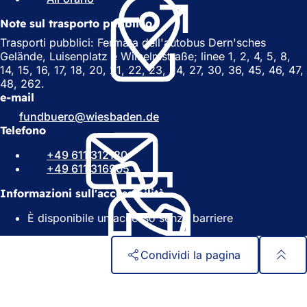
S
i
Note sul trasporto pubblico
i
a
a
p
Trasporti pubblici: Fermata dell'autobus Dern'sches
p
r
Gelände, Luisenplatz e Wilhelmstraße; linee 1, 2, 4, 5, 8,
r
e
14, 15, 16, 17, 18, 20, 21, 22, 23, 24, 27, 30, 36, 45, 46, 47,
e
i
48, 262.
i
n
e-mail
n
u
fundbuero
wiesbaden
de
u
n
Telefono
n
a
a
n
+49 611 312120
n
u
+49 611 316905
u
o
o
v
Informazioni sull'accessibilità
v
a
È disponibile un accesso senza barriere
a
s
s
c
c
h
Condividi la pagina
h
e
e
d
Area
Accesso rapido
d
a
a
)
dei
Tutti i servizi