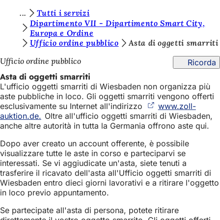
S
Tutti i servizi
Vai al contenuto
Dipartimento VII - Dipartimento Smart City,
i
Europa e Ordine
Ufficio ordine pubblico
Asta di oggetti smarriti
e
t
Ufficio ordine pubblico
Ricorda
e
Asta di oggetti smarriti
L'ufficio oggetti smarriti di Wiesbaden non organizza più
q
aste pubbliche in loco. Gli oggetti smarriti vengono offerti
u
esclusivamente su Internet all'indirizzo
www.zoll-
auktion.de.
(Si
Oltre all'ufficio oggetti smarriti di Wiesbaden,
i
anche altre autorità in tutta la Germania offrono aste qui.
apre
:
in
Dopo aver creato un account offerente, è possibile
una
visualizzare tutte le aste in corso e parteciparvi se
nuova
interessati. Se vi aggiudicate un'asta, siete tenuti a
scheda)
trasferire il ricavato dell'asta all'Ufficio oggetti smarriti di
Wiesbaden entro dieci giorni lavorativi e a ritirare l'oggetto
in loco previo appuntamento.
Se partecipate all'asta di persona, potete ritirare
direttamente il vostro oggetto smarrito. Gli oggetti offerti,