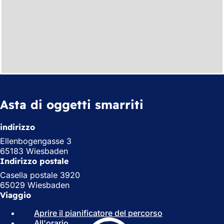
Asta di oggetti smarriti
indirizzo
Ellenbogengasse 3
65183 Wiesbaden
Indirizzo postale
Casella postale 3920
65029 Wiesbaden
Viaggio
Aprire il pianificatore del percorso
(
All'orario
(
S