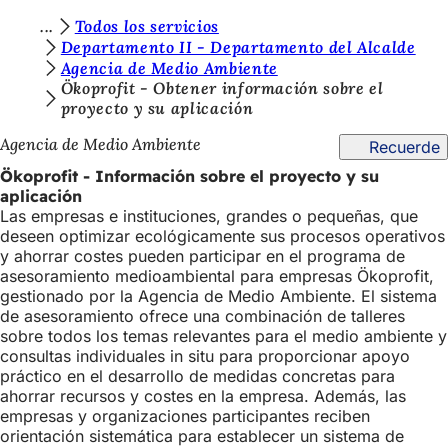
E
Todos los servicios
Saltar al contenido
Departamento II - Departamento del Alcalde
s
Agencia de Medio Ambiente
t
Ökoprofit - Obtener información sobre el
proyecto y su aplicación
á
Agencia de Medio Ambiente
Recuerde
s
Ökoprofit - Información sobre el proyecto y su
a
aplicación
q
Las empresas e instituciones, grandes o pequeñas, que
deseen optimizar ecológicamente sus procesos operativos
u
y ahorrar costes pueden participar en el programa de
í
asesoramiento medioambiental para empresas Ökoprofit,
gestionado por la Agencia de Medio Ambiente. El sistema
:
de asesoramiento ofrece una combinación de talleres
sobre todos los temas relevantes para el medio ambiente y
consultas individuales in situ para proporcionar apoyo
práctico en el desarrollo de medidas concretas para
ahorrar recursos y costes en la empresa. Además, las
empresas y organizaciones participantes reciben
orientación sistemática para establecer un sistema de