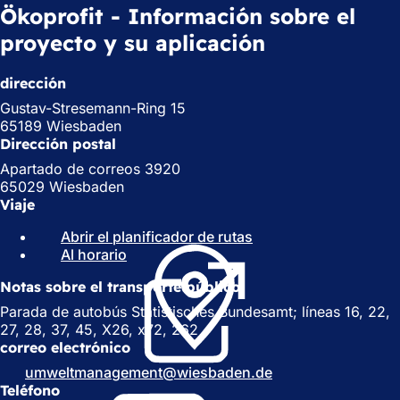
Ökoprofit - Información sobre el
proyecto y su aplicación
dirección
Gustav-Stresemann-Ring 15
65189 Wiesbaden
Dirección postal
Apartado de correos 3920
65029 Wiesbaden
Viaje
Abrir el planificador de rutas
(
Al horario
(
S
S
e
Notas sobre el transporte público
e
a
a
b
Parada de autobús Statistisches Bundesamt; líneas 16, 22,
b
r
27, 28, 37, 45, X26, x72, 262
r
e
correo electrónico
e
e
umweltmanagement
wiesbaden
de
e
n
Teléfono
n
u