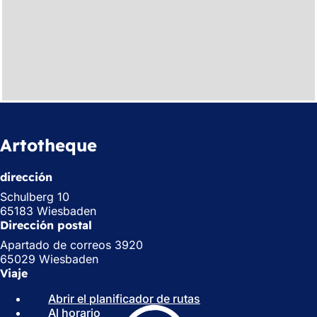
Artotheque
dirección
Schulberg 10
65183 Wiesbaden
Dirección postal
Apartado de correos 3920
65029 Wiesbaden
Viaje
Abrir el planificador de rutas
(
Al horario
(
S