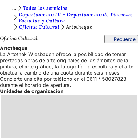
E
Todos los servicios
Saltar al contenido
Departamento III - Departamento de Finanzas,
s
Escuelas y Cultura
Oficina Cultural
Artotheque
t
á
Oficina Cultural
Recuerde
s
Artotheque
La Artothek Wiesbaden ofrece la posibilidad de tomar
a
prestadas obras de arte originales de los ámbitos de la
q
pintura, el arte gráfico, la fotografía, la escultura y el arte
objetual a cambio de una cuota durante seis meses.
u
Concierte una cita por teléfono en el 0611 / 58027828
í
durante el horario de apertura.
Unidades de organización
: