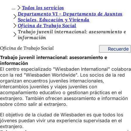
E
Todos los servicios
Saltar al contenido
Departamento VI - Departamento de Asuntos
s
Sociales, Educación y Vivienda
Oficina de Trabajo Social
t
Trabajo juvenil internacional: asesoramiento e
á
información
s
Oficina de Trabajo Social
Recuerde
a
Trabajo juvenil internacional: asesoramiento e
q
información
El centro especializado "Wiesbaden International" colabora
u
con la red "Wiesbaden Worldwide". Los socios de la red
í
organizan encuentros juveniles internacionales,
intercambios juveniles y viajes juveniles con
:
acompañamiento educativo o gestionan prácticas en el
extranjero. También ofrecen asesoramiento e información
sobre cómo salir al extranjero.
El objetivo de la ciudad de Wiesbaden es que todos los
jóvenes puedan vivir una experiencia supervisada en el
extranjero.