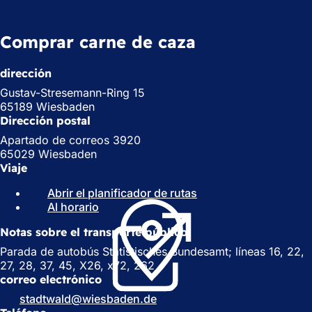
Comprar carne de caza
dirección
Gustav-Stresemann-Ring 15
65189 Wiesbaden
Dirección postal
Apartado de correos 3920
65029 Wiesbaden
Viaje
Abrir el planificador de rutas
(
Al horario
(
S
S
e
Notas sobre el transporte público
e
a
a
b
Parada de autobús Statistisches Bundesamt; líneas 16, 22,
b
r
27, 28, 37, 45, X26, x72, 262
r
e
correo electrónico
e
e
stadtwald
wiesbaden
de
e
n