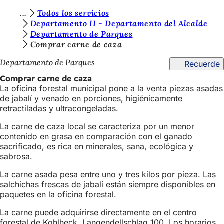
E
Todos los servicios
Saltar al contenido
Departamento II - Departamento del Alcalde
s
Departamento de Parques
t
Comprar carne de caza
á
Departamento de Parques
Recuerde
s
Comprar carne de caza
La oficina forestal municipal pone a la venta piezas asadas
a
de jabalí y venado en porciones, higiénicamente
q
retractiladas y ultracongeladas.
u
La carne de caza local se caracteriza por un menor
contenido en grasa en comparación con el ganado
í
sacrificado, es rica en minerales, sana, ecológica y
:
sabrosa.
La carne asada pesa entre uno y tres kilos por pieza. Las
salchichas frescas de jabalí están siempre disponibles en
paquetes en la oficina forestal.
La carne puede adquirirse directamente en el centro
forestal de Kohlheck, Langendellschlag 100. Los horarios