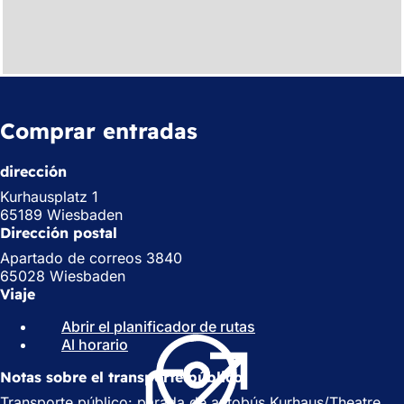
Comprar entradas
dirección
Kurhausplatz 1
65189 Wiesbaden
Dirección postal
Apartado de correos 3840
65028 Wiesbaden
Viaje
Abrir el planificador de rutas
(
Al horario
(
S
S
e
Notas sobre el transporte público
e
a
a
b
Transporte público: parada de autobús Kurhaus/Theatre,