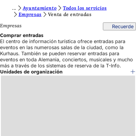
E
Ayuntamiento
Todos los servicios
Saltar al contenido
Empresas
Venta de entradas
s
Empresas
Recuerde
t
Comprar entradas
á
El centro de información turística ofrece entradas para
s
eventos en las numerosas salas de la ciudad, como la
Kurhaus. También se pueden reservar entradas para
a
eventos en toda Alemania, conciertos, musicales y mucho
q
más a través de los sistemas de reserva de la T-Info.
Unidades de organización
u
í
: