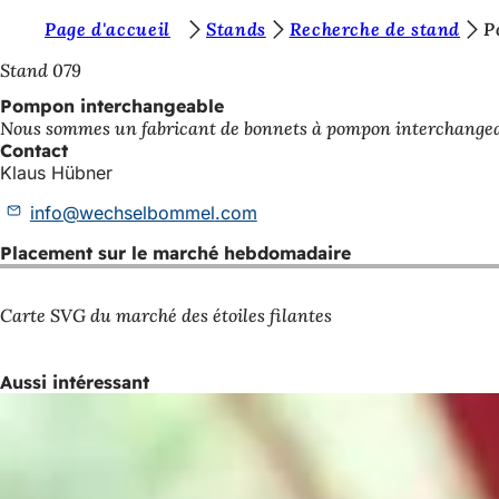
V
Page d'accueil
Stands
Recherche de stand
P
Accéder au contenu
o
Stand 079
u
Pompon interchangeable
Nous sommes un fabricant de bonnets à pompon interchangeab
s
Contact
ê
Klaus Hübner
t
info
wechselbommel
com
e
Placement sur le marché hebdomadaire
s
i
Carte SVG du marché des étoiles filantes
c
i
Aussi intéressant
: