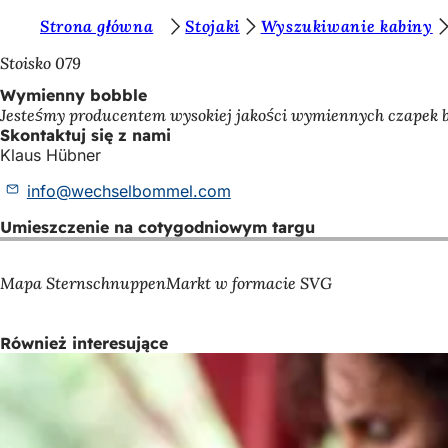
J
Strona główna
Stojaki
Wyszukiwanie kabiny
Przejdź do treści
e
Stoisko 079
s
Wymienny bobble
Jesteśmy producentem wysokiej jakości wymiennych czapek b
t
Skontaktuj się z nami
e
Klaus Hübner
ś
info
wechselbommel
com
t
Umieszczenie na cotygodniowym targu
u
t
Mapa SternschnuppenMarkt w formacie SVG
a
j
Również interesujące
: