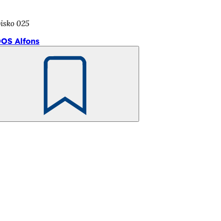
oisko 025
OS Alfons
Pamiętaj