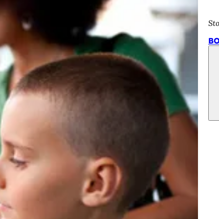
St
BO