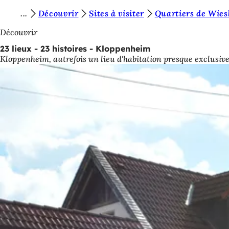
V
Découvrir
Sites à visiter
Quartiers de Wie
Accéder au contenu
o
Découvrir
u
23 lieux - 23 histoires - Kloppenheim
Kloppenheim, autrefois un lieu d'habitation presque exclusive
s
ê
t
e
s
i
c
i
: