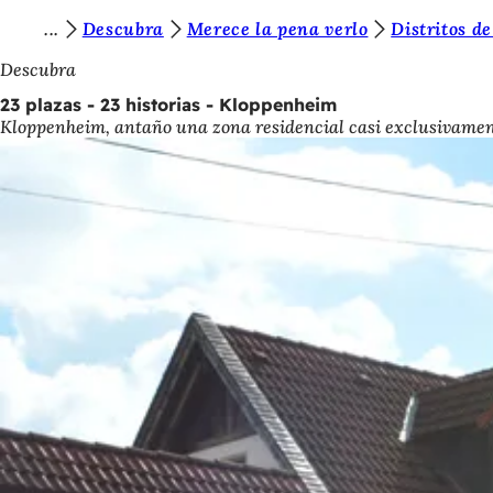
E
Descubra
Merece la pena verlo
Distritos d
Saltar al contenido
s
Descubra
t
23 plazas - 23 historias - Kloppenheim
Kloppenheim, antaño una zona residencial casi exclusivamente
á
s
a
q
u
í
: