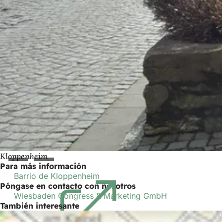
Kloppenheim
Para más información
Barrio de Kloppenheim
(Se
Póngase en contacto con nosotros
abre
Wiesbaden Congress & Marketing GmbH
en
También interesante
una
nueva