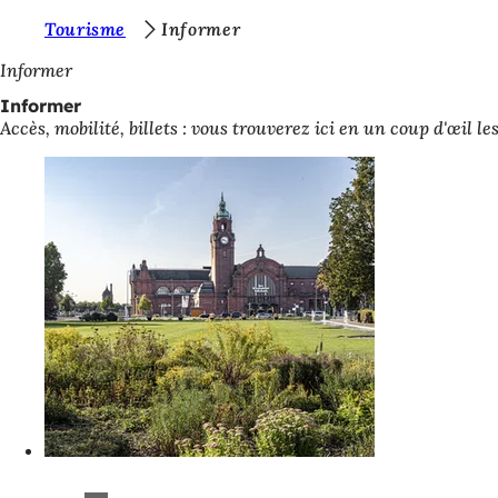
V
Tourisme
Informer
Accéder au contenu
o
Informer
u
Informer
Accès, mobilité, billets : vous trouverez ici en un coup d'œil 
s
ê
t
e
s
i
c
i
: