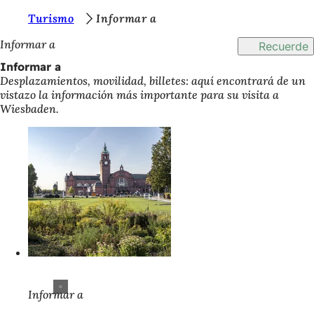
E
Turismo
Informar a
Saltar al contenido
s
Informar a
Recuerde
t
Informar a
Desplazamientos, movilidad, billetes: aquí encontrará de un
á
vistazo la información más importante para su visita a
s
Wiesbaden.
a
q
u
í
:
Informar a