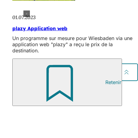
01.07.2023
plazy Application web
Un programme sur mesure pour Wiesbaden via une
application web "plazy" a reçu le prix de la
destination.
Partager la page
Retenir
Pied
Éditeur
de
Wiesbaden Congress & Marketing GmbH
Kurhausplatz 1
page
65189 Wiesbaden
Tél : +49 (0) 611 1729-100
Courrier électronique :
info
wicm
de