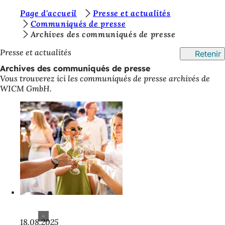
V
Page d'accueil
Presse et actualités
Accéder au contenu
Communiqués de presse
o
Archives des communiqués de presse
u
Presse et actualités
Retenir
s
Archives des communiqués de presse
ê
Vous trouverez ici les communiqués de presse archivés de
WICM GmbH.
t
e
s
i
c
i
:
18.08.2025