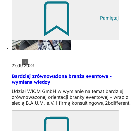
Pamiętaj
27.09.2024
Bardziej zrównoważona branża eventowa -
wymiana wiedzy
Udział WICM GmbH w wymianie na temat bardziej
zrównoważonej orientacji branży eventowej - wraz z
siecią B.A.U.M. e.V. i firmą konsultingową 2bdifferent.