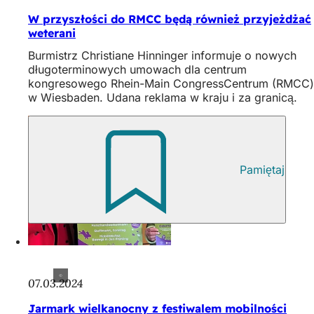
W przyszłości do RMCC będą również przyjeżdżać
weterani
Burmistrz Christiane Hinninger informuje o nowych
długoterminowych umowach dla centrum
kongresowego Rhein-Main CongressCentrum (RMCC)
w Wiesbaden. Udana reklama w kraju i za granicą.
Pamiętaj
07.03.2024
Jarmark wielkanocny z festiwalem mobilności