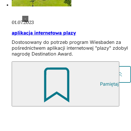
01.07.2023
aplikacja internetowa plazy
Dostosowany do potrzeb program Wiesbaden za
pośrednictwem aplikacji internetowej "plazy" zdobył
nagrodę Destination Award.
Udostępnij stronę
Pamiętaj
Obszar
Wydawca
stóp
Wiesbaden Congress & Marketing GmbH
Kurhausplatz 1
65189 Wiesbaden
Tel: +49 (0) 611 1729-100
E-mail:
info
wicm
de