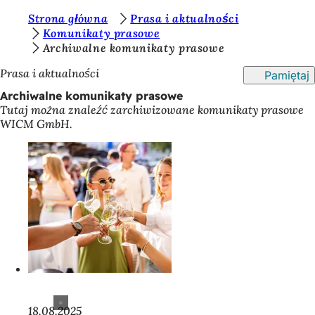
J
Strona główna
Prasa i aktualności
Przejdź do treści
Komunikaty prasowe
e
Archiwalne komunikaty prasowe
s
Prasa i aktualności
Pamiętaj
t
Archiwalne komunikaty prasowe
e
Tutaj można znaleźć zarchiwizowane komunikaty prasowe
WICM GmbH.
ś
t
u
t
a
j
:
18.08.2025