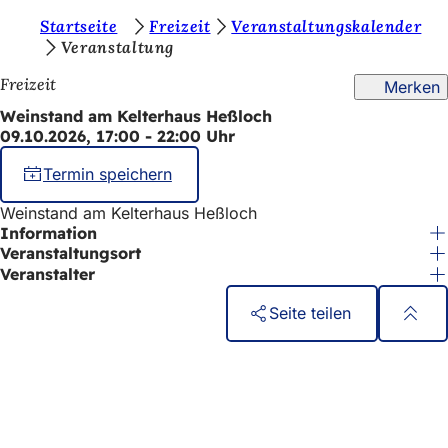
S
Startseite
Freizeit
Veranstaltungskalender
Inhalt anspringen
Veranstaltung
i
Freizeit
Merken
e
Weinstand am Kelterhaus Heßloch
b
09.10.2026, 17:00 - 22:00 Uhr
e
Termin speichern
f
i
Weinstand am Kelterhaus Heßloch
Information
n
Veranstaltungsort
d
Veranstalter
e
Seite teilen
n
Fußbereich
Schnellzugriff
s
Alle Dienstleistungen
i
Veranstaltungs­kalender
Bürgerbüro
c
Feedback zur Webseite