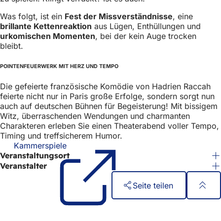
h
Was folgt, ist ein
Fest der Missverständnisse
, eine
h
brillante Kettenreaktion
aus Lügen, Enthüllungen und
urkomischen Momenten
, bei der kein Auge trocken
i
bleibt.
e
r
POINTENFEUERWERK MIT HERZ UND TEMPO
:
Die gefeierte französische Komödie von Hadrien Raccah
feierte nicht nur in Paris große Erfolge, sondern sorgt nun
auch auf deutschen Bühnen für Begeisterung! Mit bissigem
Witz, überraschenden Wendungen und charmanten
Charakteren erleben Sie einen Theaterabend voller Tempo,
Timing und treffsicherem Humor.
Kammerspiele
(Öffnet
Veranstaltungsort
in
einem
Veranstalter
neuen
Tab)
Seite teilen
Fußbereich
Schnellzugriff