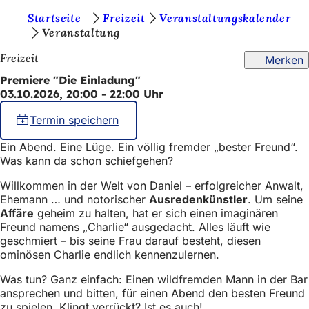
S
Startseite
Freizeit
Veranstaltungskalender
Inhalt anspringen
Veranstaltung
i
Freizeit
Merken
e
Premiere "Die Einladung"
b
03.10.2026, 20:00 - 22:00 Uhr
e
Termin speichern
f
i
Ein Abend. Eine Lüge. Ein völlig fremder „bester Freund“.
Was kann da schon schiefgehen?
n
Willkommen in der Welt von Daniel – erfolgreicher Anwalt,
d
Ehemann … und notorischer
Ausredenkünstler
. Um seine
e
Affäre
geheim zu halten, hat er sich einen imaginären
Freund namens „Charlie“ ausgedacht. Alles läuft wie
n
geschmiert – bis seine Frau darauf besteht, diesen
s
ominösen Charlie endlich kennenzulernen.
i
Was tun? Ganz einfach: Einen wildfremden Mann in der Bar
ansprechen und bitten, für einen Abend den besten Freund
c
zu spielen. Klingt verrückt? Ist es auch!