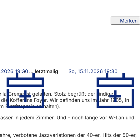
Merken
1.2026 19:30
letztmalig
So, 15.11.2026 19:30
e la Crème ist geladen. Stolz begrüßt der findige
die Koffer ins Foyer. Wir befinden uns im Jahr 1905, in
Eintrittspreis enthalten).
lwasser in jedem Zimmer. Und – noch lange vor W-Lan und
hre, verbotene Jazzvariationen der 40-er, Hits der 50-er,