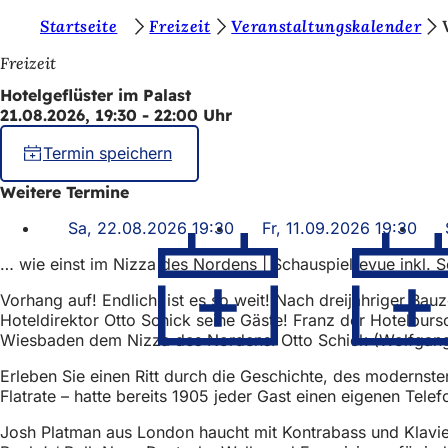
S
Startseite
Freizeit
Veranstaltungskalender
Inhalt anspringen
i
Freizeit
e
Hotelgeflüster im Palast
21.08.2026, 19:30 - 22:00 Uhr
b
e
Termin speichern
f
Weitere Termine
i
Sa, 22.08.2026 19:30
Fr, 11.09.2026 19:30
n
… wie einst im Nizza des Nordens | Schauspielrevue inkl.
d
Vorhang auf! Endlich, ist es so weit! Nach dreijähriger Bau
e
Hoteldirektor Otto Schick seine Gäste! Franz der Hotelbursc
n
Wiesbaden dem Nizza des Nordens. Otto Schick (Wolfgang Vie
s
Erleben Sie einen Ritt durch die Geschichte, des moderns
Flatrate – hatte bereits 1905 jeder Gast einen eigenen Tele
i
c
Josh Platman aus London haucht mit Kontrabass und Klavier