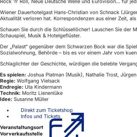
Rock ’n‘ Roll, Neue Deutsche Welle und Eurovision… für jed
h
Wiener Dauerhotelgast Hans-Christian von Schnack (Jürgen K
h
Aktualität verloren hat. Korrespondenzen aus einer Zeit, al
i
Schauen Sie durch die Schlüssellöcher! Lauschen Sie der M
e
Schauspiel, Musik & Hotelgeflüster.
r
Der „Palast“ gegenüber dem Schwarzen Bock war die Spielwi
:
Sozialwohnung, Behörde – bis es vor einem Jahr vom kuen
Schlaglichter der Geschichte, würdigen die belebte Vergan
Es spielen:
Joshua Platman (Musik), Nathalie Trost, Jürgen 
Regie:
Wolfgang Vielsack
Endregie:
Uta Kindermann
Technik:
Moritz Lienenlüke
Idee:
Susanne Müller
Direkt zum Ticketshop
(Öffnet
Infos und Tickets
(Öffnet
in
in
einem
Veranstaltungsort
einem
neuen
Vorverkaufsstelle
neuen
Tab)