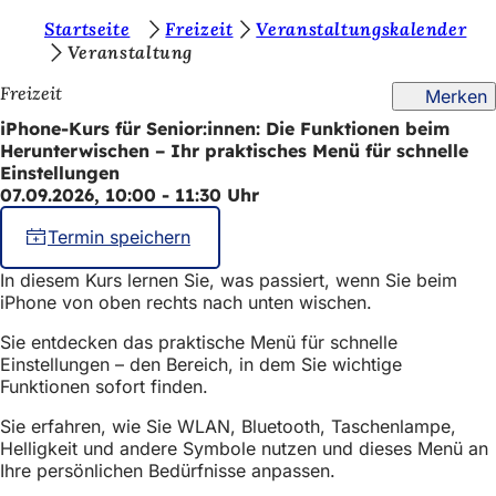
S
Startseite
Freizeit
Veranstaltungskalender
Inhalt anspringen
Veranstaltung
i
Freizeit
Merken
e
iPhone-Kurs für Senior:innen: Die Funktionen beim
b
Herunterwischen – Ihr praktisches Menü für schnelle
e
Einstellungen
07.09.2026, 10:00 - 11:30 Uhr
f
i
Termin speichern
n
In diesem Kurs lernen Sie, was passiert, wenn Sie beim
iPhone von oben rechts nach unten wischen.
d
e
Sie entdecken das praktische Menü für schnelle
Einstellungen – den Bereich, in dem Sie wichtige
n
Funktionen sofort finden.
s
Sie erfahren, wie Sie WLAN, Bluetooth, Taschenlampe,
i
Helligkeit und andere Symbole nutzen und dieses Menü an
Ihre persönlichen Bedürfnisse anpassen.
c