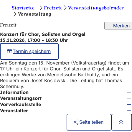
S
Startseite
Freizeit
Veranstaltungskalender
Inhalt anspringen
Veranstaltung
i
Freizeit
Merken
e
Konzert für Chor, Solisten und Orgel
b
15.11.2026, 17:00 - 18:30 Uhr
e
Termin speichern
f
i
Am Sonntag den 15. November (Volkstrauertag) findet um
17 Uhr ein Konzert für Chor, Solisten und Orgel statt. Es
n
erklingen Werke von Mendelssohn Bartholdy, und ein
Requiem von Josef Koslowski. Die Leitung hat Thomas
d
Schermuly.
e
Information
Veranstaltungsort
n
Vorverkaufsstelle
s
Veranstalter
i
Seite teilen
c