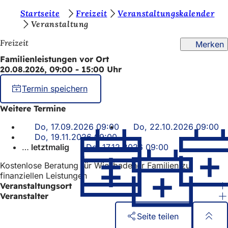
S
Startseite
Freizeit
Veranstaltungskalender
Inhalt anspringen
Veranstaltung
i
Freizeit
Merken
e
Familienleistungen vor Ort
b
20.08.2026, 09:00 - 15:00 Uhr
e
Termin speichern
f
i
Weitere Termine
n
Do, 17.09.2026 09:00
Do, 22.10.2026 09:00
Do, 19.11.2026 09:00
d
letztmalig
Do, 17.12.2026 09:00
e
Kostenlose Beratung für Wiesbadener Familien zu
n
finanziellen Leistungen
Veranstaltungsort
s
Veranstalter
i
Seite teilen
c