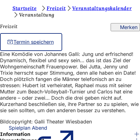
S
Startseite
Freizeit
Veranstaltungskalender
Inhalt anspringen
Veranstaltung
i
Freizeit
Merken
e
b
Termin speichern
e
Eine Komödie von Johannes Galli: Jung und erfrischend!
f
Dynamisch, flexibel und sexy sein… das ist das Ziel der
i
Wohngemeinschaft Frauenpower. Bei Jutta, Jenny und
Trixie herrscht super Stimmung, denn alle haben ein Date!
n
Doch plötzlich fangen die Männer telefonisch an zu
stressen: Hubert ist verheiratet, Raphael muss mit seiner
d
Mutter zum Beach-Volleyball-Turnier und Carlos hat eine
e
andere – oder zwei… Doch die drei geben nicht auf.
Kurzerhand beschließen sie, ihre Partner so zu spielen, wie
n
sie sein sollten, um den anderen besser zu verstehen.
s
Bildcopyright: Galli Theater Wiesbaden
i
Spielplan Abend
(Öffnet
Information
in
c