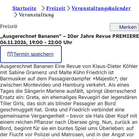
S
Startseite
Freizeit
Veranstaltungskalender
Inhalt anspringen
Veranstaltung
i
Freizeit
Merken
e
„Ausgerechnet Bananen“ – 20er Jahre Revue PREMIERE
b
06.11.2026, 19:00 - 22:00 Uhr
e
Termin speichern
f
i
Ausgerechnet Bananen Eine Revue von Klaus-Dieter Köhler
mit Sabine Gramenz und Malte Kühn Friedrich ist
n
Barmusiker auf dem Passagierdampfer *Majestic*, der
zwischen Montevideo und Hamburg verkehrt. Als eines
d
Tages die Sängerin Marlene ausfällt, springt überraschend
e
Ersatz ein: Greta, ein ehemaliges Revuegirl der legendären
Tiller Girls, das sich als blinder Passagier an Bord
n
geschmuggelt hat. Greta und Friedrich verbindet eine
s
gemeinsame Vergangenheit – bevor sie Hals über Kopf mit
einem reichen Pflanzer nach Übersee ging. Nun, zurück an
i
Bord, beginnt für sie ein buntes Spiel ums Überleben: auf
c
der Flucht vor Polizei und Matrosen, und in der Angst vor