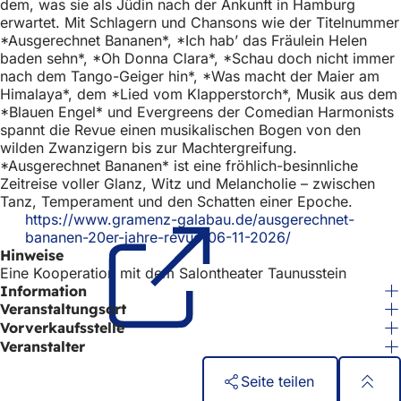
dem, was sie als Jüdin nach der Ankunft in Hamburg
h
erwartet. Mit Schlagern und Chansons wie der Titelnummer
h
*Ausgerechnet Bananen*, *Ich hab’ das Fräulein Helen
baden sehn*, *Oh Donna Clara*, *Schau doch nicht immer
i
nach dem Tango-Geiger hin*, *Was macht der Maier am
Himalaya*, dem *Lied vom Klapperstorch*, Musik aus dem
e
*Blauen Engel* und Evergreens der Comedian Harmonists
r
spannt die Revue einen musikalischen Bogen von den
wilden Zwanzigern bis zur Machtergreifung.
:
*Ausgerechnet Bananen* ist eine fröhlich-besinnliche
Zeitreise voller Glanz, Witz und Melancholie – zwischen
Tanz, Temperament und den Schatten einer Epoche.
https://www.gramenz-galabau.de/ausgerechnet-
bananen-20er-jahre-revue-06-11-2026/
(Öffnet
Hinweise
in
Eine Kooperation mit dem Salontheater Taunusstein
einem
Information
neuen
Tab)
Veranstaltungsort
Vorverkaufsstelle
Veranstalter
Seite teilen