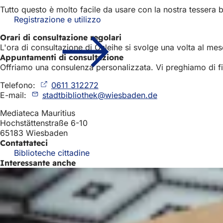
Tutto questo è molto facile da usare con la nostra tessera bi
Registrazione e utilizzo
Orari di consultazione regolari
L'ora di consultazione di Onleihe si svolge una volta al mese
Appuntamenti di consultazione
Offriamo una consulenza personalizzata. Vi preghiamo di fi
Telefono:
0611 312272
(Si
E-mail:
stadtbibliothek
apre
wiesbaden
de
in
Mediateca Mauritius
una
Hochstättenstraße 6-10
nuova
65183 Wiesbaden
scheda)
Contattateci
Biblioteche cittadine
Interessante anche