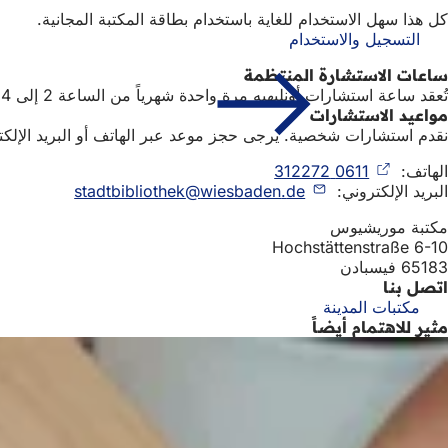
كل هذا سهل الاستخدام للغاية باستخدام بطاقة المكتبة المجانية.
التسجيل والاستخدام
ساعات الاستشارة المنتظمة
تُعقد ساعة استشارات أونليهيه مرة واحدة شهرياً من الساعة 2 إلى 4 عصراً في ميدياتيك موريشيوس. يُرجى إحضار جهازك الخاص وبطاقة المكتبة.
مواعيد الاستشارات
نقدم استشارات شخصية. يرجى حجز موعد عبر الهاتف أو البريد الإلك
الهاتف:
0611 312272
(يفتح
البريد الإلكتروني:
de
في
wiesbaden
stadtbibliothek
علامة
مكتبة موريشيوس
تبويب
Hochstättenstraße 6-10
جديدة)
65183 فيسبادن
اتصل بنا
مكتبات المدينة
مثير للاهتمام أيضاً