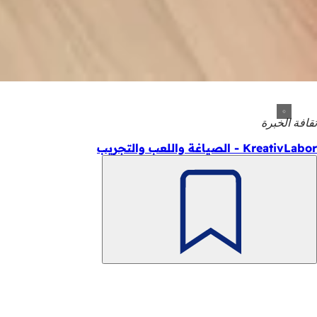
ثقافة الخبرة
KreativLabor - الصياغة واللعب والتجريب
تذكّر