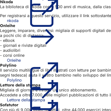
Nkoda
apre
nuova
La biblioteca di nkoda copre 500 anni di musica, dalla classi
in
scheda)
una
Per registrarsi a questo servizio, utilizzare il link sottostante
nuova
nkoda
scheda)
Onleihe
Leggere, imparare, divertirsi: migliaia di supporti digitali d
a pochi clic di distanza:
- eBook
- giornali e riviste digitali
- audiolibri
- corsi online
Onleihe
(Si
Polylino
apre
Il servizio multilingue di libri illustrati con letture per bam
in
segni tedesca) aiuta il vostro bambino nello sviluppo del l
una
Polylino
nuova
(Si
Lettore della stampa
scheda)
apre
Migliaia di giornali e riviste. Un unico abbonamento.
in
Accedete a oltre 7.000 delle migliori pubblicazioni di tutto 
una
Lettore della stampa
nuova
(Si
Sofatutor
scheda)
apre
Con più di 9.000 video didattici, oltre 44.000 esercizi intera
in