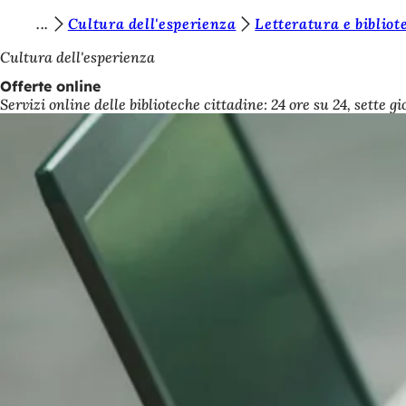
S
Cultura dell'esperienza
Letteratura e bibliot
Vai al contenuto
i
Cultura dell'esperienza
e
Offerte online
Servizi online delle biblioteche cittadine: 24 ore su 24, sette gi
t
e
q
u
i
: