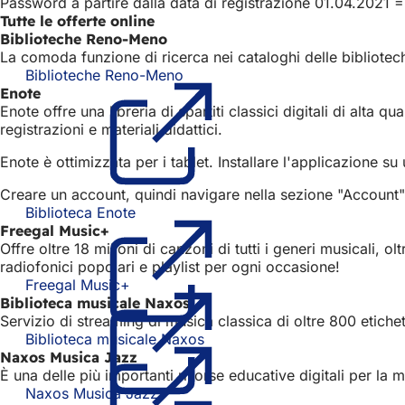
Password a partire dalla data di registrazione 01.04.2021 = 
Tutte le offerte online
Biblioteche Reno-Meno
La comoda funzione di ricerca nei cataloghi delle bibliotec
Biblioteche Reno-Meno
(Si
Enote
apre
Enote offre una libreria di spartiti classici digitali di alta
in
registrazioni e materiali didattici.
una
nuova
Enote è ottimizzata per i tablet. Installare l'applicazione s
scheda)
Creare un account, quindi navigare nella sezione "Account" 
Biblioteca Enote
(Si
Freegal Music+
apre
Offre oltre 18 milioni di canzoni di tutti i generi musicali,
in
radiofonici popolari e playlist per ogni occasione!
una
Freegal Music+
(Si
nuova
Biblioteca musicale Naxos
apre
scheda)
Servizio di streaming di musica classica di oltre 800 etichette
in
Biblioteca musicale Naxos
una
(Si
Naxos Musica Jazz
nuova
apre
È una delle più importanti risorse educative digitali per la m
scheda)
in
Naxos Musica Jazz
(Si
una