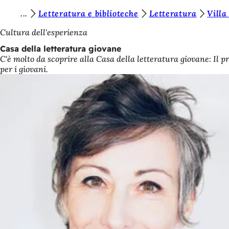
S
Letteratura e biblioteche
Letteratura
Villa
Vai al contenuto
i
Cultura dell'esperienza
e
Casa della letteratura giovane
C'è molto da scoprire alla Casa della letteratura giovane: Il p
t
per i giovani.
e
q
u
i
: