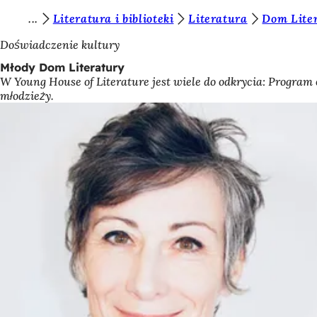
J
Literatura i biblioteki
Literatura
Dom Liter
Przejdź do treści
e
Doświadczenie kultury
s
Młody Dom Literatury
W Young House of Literature jest wiele do odkrycia: Program 
t
młodzieży.
e
ś
t
u
t
a
j
: