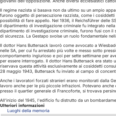
giovanili dell'opposizione. Anche diversi ecclesiastici cattoli
Il regime nazista si basava non da ultimo su un ampio appara
furono oggetto di persecuzione razzista, come i cosiddetti
possibilità di fare appello. Nel 1936, il Reichsführer delle
il dipartimento di investigazione criminale fu integrato nella
dipartimento di investigazione criminale, furono fusi con il 
di sicurezza. La Gestapo svolse un ruolo fondamentale nella
Il dottor Hans Buttersack lavorò come avvocato a Wiesbaden 
nelle SA, per cui fu arrestato più volte e messo sotto press
comportamento ingiurioso e poi per sette settimane per aver 
per essere interrogato. Il dottor Hans Buttersack era stato
riservava questa attività esclusivamente ai cosiddetti consul
28 maggio 1943, Buttersack fu inviato al campo di concentr
Anche i lavoratori forzati stranieri erano monitorati dalla 
lavoro anche per le più piccole infrazioni. Potevano anche
presso il quartier generale di Francoforte, si trovava persi
All'inizio del 1945, l'edificio fu distrutto da un bombardamen
Ulteriori informazioni
Luoghi della memoria