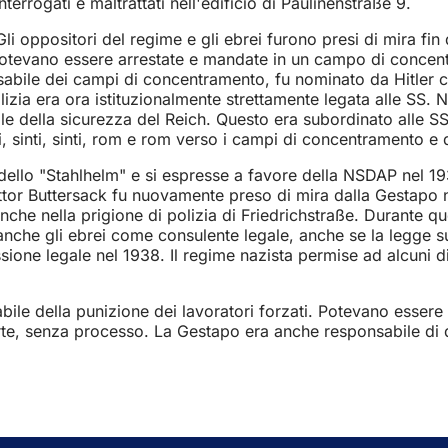
nterrogati e maltrattati nell'edificio di Paulinenstraße 9.
i oppositori del regime e gli ebrei furono presi di mira fin 
e potevano essere arrestate e mandate in un campo di concen
ponsabile dei campi di concentramento, fu nominato da Hitler 
lizia era ora istituzionalmente strettamente legata alle SS. N
le della sicurezza del Reich. Questo era subordinato alle SS 
 sinti, sinti, rom e rom verso i campi di concentramento e d
llo "Stahlhelm" e si espresse a favore della NSDAP nel 1933.
l dottor Buttersack fu nuovamente preso di mira dalla Gestapo
nche nella prigione di polizia di Friedrichstraße. Durante q
e anche gli ebrei come consulente legale, anche se la legge 
ssione legale nel 1938. Il regime nazista permise ad alcuni d
abile della punizione dei lavoratori forzati. Potevano esser
orte, senza processo. La Gestapo era anche responsabile di