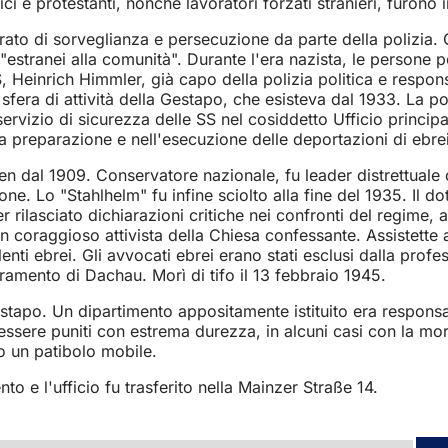
ci e protestanti, nonché lavoratori forzati stranieri, furono i
to di sorveglianza e persecuzione da parte della polizia. Gl
 "estranei alla comunità". Durante l'era nazista, le person
 SS, Heinrich Himmler, già capo della polizia politica e res
 sfera di attività della Gestapo, che esisteva dal 1933. La po
servizio di sicurezza delle SS nel cosiddetto Ufficio principa
 preparazione e nell'esecuzione delle deportazioni di ebrei,
dal 1909. Conservatore nazionale, fu leader distrettuale de
ione. Lo "Stahlhelm" fu infine sciolto alla fine del 1935. I
rilasciato dichiarazioni critiche nei confronti del regime, a
 un coraggioso attivista della Chiesa confessante. Assistett
enti ebrei. Gli avvocati ebrei erano stati esclusi dalla profe
amento di Dachau. Morì di tifo il 13 febbraio 1945.
Gestapo. Un dipartimento appositamente istituito era respons
 essere puniti con estrema durezza, in alcuni casi con la m
no un patibolo mobile.
to e l'ufficio fu trasferito nella Mainzer Straße 14.