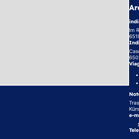
Ar
indi
Im 
651
Ind
Case
650
Via
Not
Tras
Küns
e-m
Tel