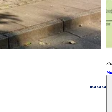
Sto
Me