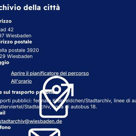
chivio della città
rizzo
Rad 42
97 Wiesbaden
irizzo postale
lla postale 3920
29 Wiesbaden
ggio
Aprire il pianificatore del percorso
(
S
All'orario
(
i
S
a
e sul trasporto pubblico
i
p
a
porti pubblici: fermata Kleinfeldchen/Stadtarchiv, linee di 
r
p
tlerviertel/Stadtarchiv, linea di autobus 18.
e
r
ail
i
e
stadtarchiv
wiesbaden
de
n
i
efono
u
n
n
u