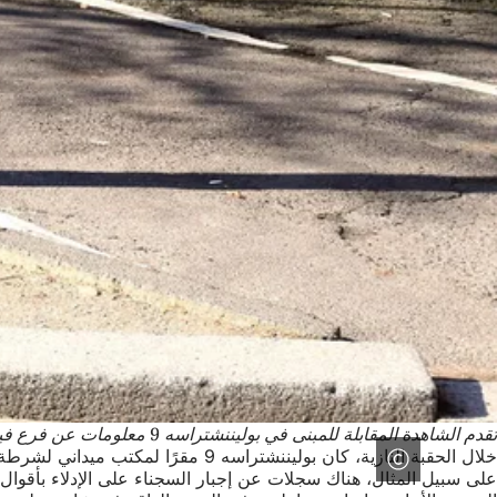
تقدم الشاهدة المقابلة للمبنى في بوليننشتراسه 9 معلومات عن فرع فيسبادن التابع للجستابو في فرانكفورت أم ماين.
خلال الحقبة النازية، كان بولينن
على سبيل المثال، هناك سجلات عن إجبار السجناء على الإدلاء بأقوال 