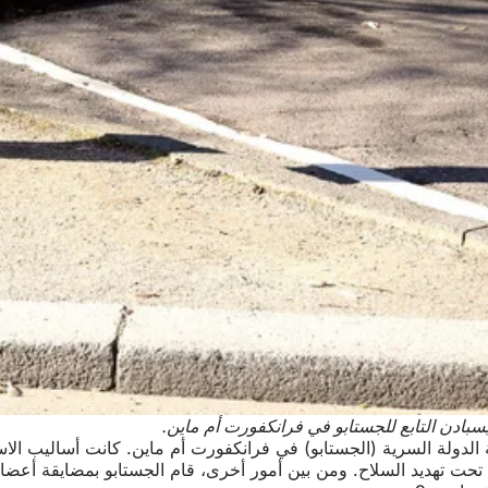
شتراسه 9 مقرًا لمكتب ميداني لشرطة الدولة السرية (الجستابو) في فرانكفورت أم م
تحت تهديد السلاح. ومن بين أمور أخرى، قام الجستابو بمضايقة أعضاء 