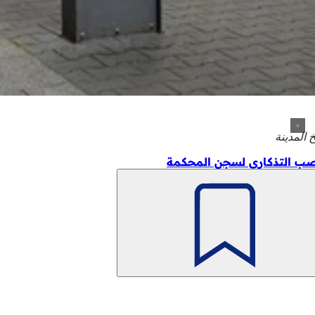
خ المدينة
صب التذكاري لسجن المحكمة
تذكّر