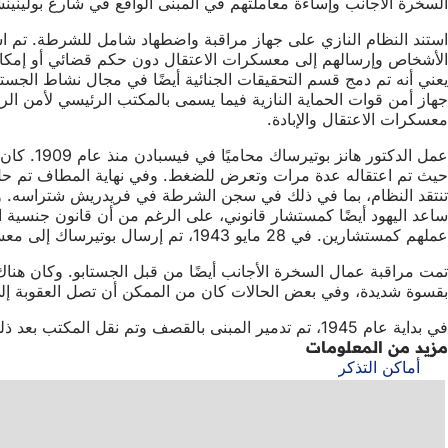
السخرة الأجانب وإساءة معاملتهم في المبنى الواقع في شارع بولينينش
استند النظام النازي على جهاز مراقبة واضطهاد شامل للشرطة. تم است
معسكرات الاعتقال والإبادة.
عملهم كمستشارين. في 28 مايو 1943، تم إرسال بوتيرساك إلى معسكر اعتقال داخاو. وتوفي هناك بسبب التيفوس في 13 فبراير 1945.
تمت مراقبة عمال السخرة الأجانب أيضًا من قبل الجستابو. وكان هنا
بقسوة شديدة، وفي بعض الحالات كان من الممكن أن تصل العقوبة إلى ا
في بداية عام 1945، تم تدمير المبنى بالقصف وتم نقل المكتب بعد ذلك إلى ماينزر شتراسه 14.
مزيد من المعلومات
أماكن التذكر