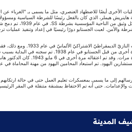
ت الأخرى أيضًا للاضطهاد العنصري، مثل ما يسمى بـ "الغرباء عن الم
نية الاستئناف. في عام 1936، قام هتلر بتعيين قائد قوات الأمن النازية هاينريش هيملر، الذي كان بالفعل رئ
يعني أنه تم دمج قسم التحقيقات الجنائية 
ي لأمن الرايخ. كان هذا المكتب تابعًا لجهاز SS وكان مسؤولاً عن جميع أجهزة الشرطة والأمن. لعبت الجستابو دورًا رئ
عمل الدكتور هانز بوتيرساك محاميًا في فيسبادن منذ عام
حيث تم اعتقاله عدة مرات وتعرض للضغط. وفي نهاية المطاف تم حل "شتالهيلم" في نها
تنتقد النظام، بما في ذلك في سجن الشرطة في فريدريش شتراسه
سالهم إلى ما يسمى بمعسكرات تعليم العمل حتى في حالة ارتكابهم لأ
 والإعدامات. حتى أنه تم الاحتفاظ بمشنقة متنقلة في المقر الرئيس
يف المدينة