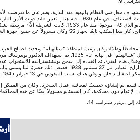
تراسي 9.
هداف معارضي النظام واليهود منذ البداية. وسرعان ما تعرضت الأقليا
الأشخاص وإرسالهم إلى معسكرات الاعتقال دون حكم قضائي أو إمكا
جهاز أمن قوات الحماية النازية فيما يسمى بالمكتب الرئيس
ك قسم تم إنشاؤه خصيصًا لمعاقبة عمال السخرة. وكان من الممكن إر
لإعدام دون محاكمة. كان الجستابو مسؤولاً أيضًا عن هذه المحاكمات
أرش