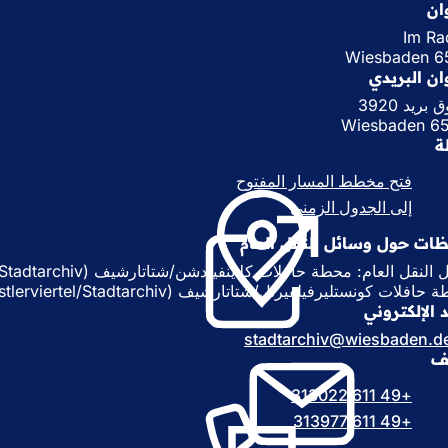
ان
Im Ra
6519
ان البريدي
بريد 3920
65029
ة
فتح مخطط المسار المفتوح
(
ي
إلى الجدول الزمني
(
ف
ي
ت
ظات حول وسائل النقل العام
ف
ح
ت
ف
ح
لات كونستليرفيلفيرتل/شتاتارشيف (Künstlerviertel/Stadtarchiv)، خط الحافلات 18.
ي
ف
د الإلكتروني
ع
ي
stadtarchiv
wiesbaden
d
ل
ع
تف
ا
ل
م
ا
+49 611 313022
ة
م
ت
+49 611 313977
ة
ب
ت