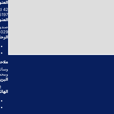
العنو
d 42
7 Wiesbaden
العنو
صندوق 
 Wiesbaden
الرحل
ملاح
ومحطة حاف
البري
e
الها