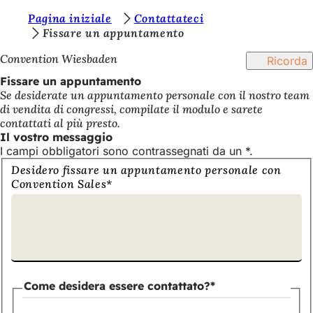
S
Pagina iniziale
Contattateci
Vai al contenuto
Fissare un appuntamento
i
Convention Wiesbaden
Ricorda
e
Fissare un appuntamento
t
Se desiderate un appuntamento personale con il nostro team
e
di vendita di congressi, compilate il modulo e sarete
contattati al più presto.
q
Il vostro messaggio
u
I campi obbligatori sono contrassegnati da un *.
i
Inviateci
Desidero fissare un appuntamento personale con
la
Convention Sales
*
:
vostra
richiesta
di
appuntamento!
Come desidera essere contattato?
*