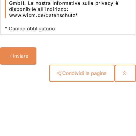
GmbH. La nostra informativa sulla privacy è
disponibile all'indirizzo:
www.wicm.de/datenschutz
*
* Campo obbligatorio
Bitte
inviare
lassen
Sie
dieses
Condividi la pagina
Feld
leer.
Area
dei
piedi