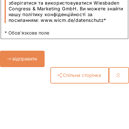
зберігатися та використовуватися Wiesbaden
Congress & Marketing GmbH. Ви можете знайти
нашу політику конфіденційності за
посиланням: www.wicm.de/datenschutz
*
* Обов'язкове поле
Bitte
відправити
lassen
Sie
dieses
Спільна сторінка
Feld
leer.
Зона
для
ніг