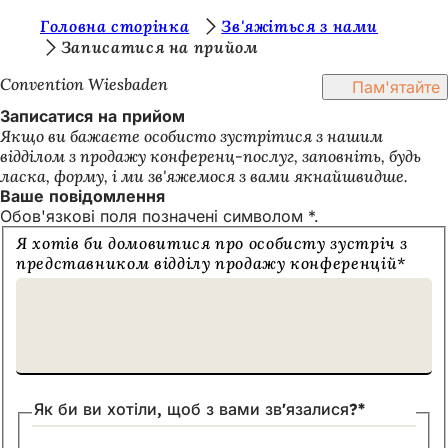
Т
Головна сторінка
Зв'яжіться з нами
Перейти до змісту
Записатися на прийом
и
Convention Wiesbaden
Пам'ятайте
т
Записатися на прийом
у
Якщо ви бажаєте особисто зустрітися з нашим
т
відділом з продажу конференц-послуг, заповніть, будь
ласка, форму, і ми зв'яжемося з вами якнайшвидше.
:
Ваше повідомлення
Обов'язкові поля позначені символом *.
Надішліть
Я хотів би домовитися про особисту зустріч з
нам
представником відділу продажу конференцій
*
запит
на
зустріч!
Як би ви хотіли, щоб з вами зв'язалися?
*