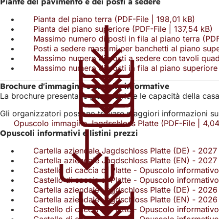
Piante del pavimento e dei posti a sedere
Pianta del piano terra
PDF
-File
198,01 kB
Pianta del piano superiore
PDF
-File
137,54 kB
Massimo numero di posti in fila al piano terra
PD
Posti a sedere massimi per banchetti al piano supe
Massimo numero di posti a sedere con tavoli quadr
Massimo numero di posti in fila al piano superiore
Brochure d'immagine e cartelle informative
La brochure presenta le planimetrie e le capacità della cas
Gli organizzatori possono trovare maggiori informazioni sulle p
Opuscolo immagine Jagdschloss Platte
PDF
-File
4,0
Opuscoli informativi e listini prezzi
Cartella aziendale Jagdschloss Platte (DE) - 2027
Cartella aziendale Jagdschloss Platte (EN) - 2027
Castello di caccia di Platte - Opuscolo informativo
Castello di caccia di Platte - Opuscolo informativo
Cartella aziendale Jagdschloss Platte (DE) - 2026
Cartella aziendale Jagdschloss Platte (EN) - 2026
Castello di caccia di Platte - Opuscolo informativo
Castello di caccia di Platte - Opuscolo informativo