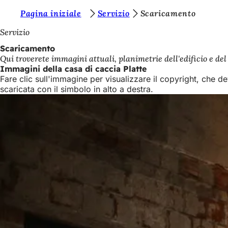
S
Pagina iniziale
Servizio
Scaricamento
Vai al contenuto
i
Servizio
e
Scaricamento
Qui troverete immagini attuali, planimetrie dell'edificio e del
t
Immagini della casa di caccia Platte
e
Fare clic sull'immagine per visualizzare il copyright, che 
scaricata con il simbolo in alto a destra.
q
u
i
: