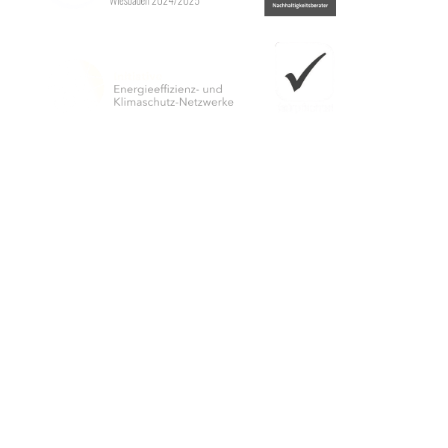
Editore
Wiesbaden Congress & Marketing GmbH
Casella postale 3840
65028 Wiesbaden
Posizione Jagdschloss Platte
Sulla B417
65195 Wiesbaden
Telefono: +49 (0)611 1729-291
E-mail:
jagdschloss-platte
wicm
de