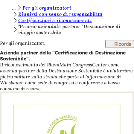
S
Per gli organizzatori
Vai al contenuto
Riunirsi con senso di responsabilità
i
Certificazioni e riconoscimenti
e
"Premio aziendale partner "Destinazione di
viaggio sostenibile
t
Per gli organizzatori
Ricorda
e
Azienda partner della "Certificazione di Destinazione
q
Sostenibile".
u
Il riconoscimento del RheinMain CongressCenter come
azienda partner della Destinazione Sostenibile è un'ulteriore
i
pietra miliare sulla strada che porta all'affermazione di
:
Wiesbaden come sede di congressi e conferenze a basso
consumo di risorse.