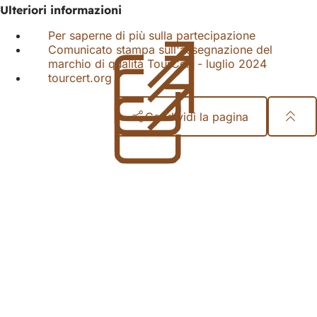
Ulteriori informazioni
Per saperne di più sulla partecipazione
(Si
Comunicato stampa sull'assegnazione del
apre
marchio di qualità TourCert - luglio 2024
in
(Si
tourcert.org
(Si
una
apre
apre
nuova
in
in
scheda)
una
Condividi la pagina
una
nuova
nuova
scheda)
Area
scheda)
dei
piedi