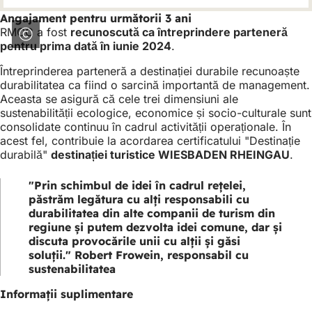
Angajament pentru următorii 3 ani
RMCC a fost
recunoscută ca întreprindere parteneră
pentru prima dată în iunie 2024
.
Întreprinderea parteneră a destinației durabile recunoaște
durabilitatea ca fiind o sarcină importantă de management.
Aceasta se asigură că cele trei dimensiuni ale
sustenabilității ecologice, economice și socio-culturale sunt
consolidate continuu în cadrul activității operaționale. În
acest fel, contribuie la acordarea certificatului "Destinație
durabilă"
destinației turistice WIESBADEN RHEINGAU
.
"Prin schimbul de idei în cadrul rețelei,
păstrăm legătura cu alți responsabili cu
durabilitatea din alte companii de turism din
regiune și putem dezvolta idei comune, dar și
discuta provocările unii cu alții și găsi
soluții." Robert Frowein, responsabil cu
sustenabilitatea
Informații suplimentare