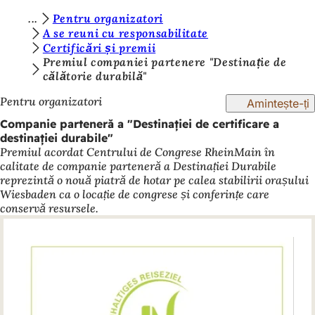
S
Pentru organizatori
Salt la conținut
A se reuni cu responsabilitate
u
Certificări și premii
n
Premiul companiei partenere "Destinație de
călătorie durabilă"
t
Pentru organizatori
Amintește-ți
e
Companie parteneră a "Destinației de certificare a
ț
destinației durabile"
i
Premiul acordat Centrului de Congrese RheinMain în
calitate de companie parteneră a Destinației Durabile
a
reprezintă o nouă piatră de hotar pe calea stabilirii orașului
i
Wiesbaden ca o locație de congrese și conferințe care
conservă resursele.
c
i
: