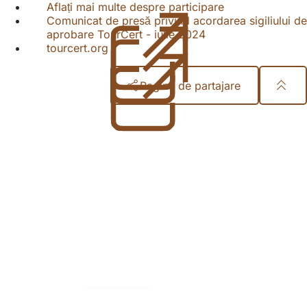
Aflați mai multe despre participare
(Se
Comunicat de presă privind acordarea sigiliului de
deschide
aprobare TourCert - iulie 2024
(Se
într-
tourcert.org
(Se
deschide
o
deschide
într-
filă
într-
o
nouă)
Pagina de partajare
o
filă
filă
nouă)
Zona
nouă)
piciorului