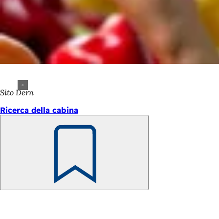
Sito Dern
Ricerca della cabina
Ricorda
Area
dei
piedi