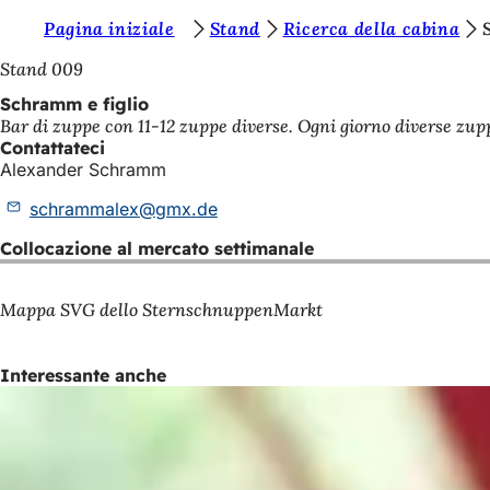
S
Pagina iniziale
Stand
Ricerca della cabina
Vai al contenuto
i
Stand 009
e
Schramm e figlio
Bar di zuppe con 11-12 zuppe diverse. Ogni giorno diverse zupp
t
Contattateci
e
Alexander Schramm
q
schrammalex
gmx
de
u
Collocazione al mercato settimanale
i
:
Mappa SVG dello SternschnuppenMarkt
Interessante anche