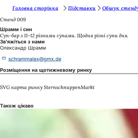
Т
Головна сторінка
Підставки
Обшук стенд
Перейти до змісту
и
Стенд 009
т
Шрамм і син
Суп-бар з 11-12 різними супами. Щодня різні супи дня.
у
Зв'яжіться з нами
т
Олександр Шрамм
:
schrammalex
gmx
de
Розміщення на щотижневому ринку
SVG карта ринку SternschnuppenMarkt
Також цікаво