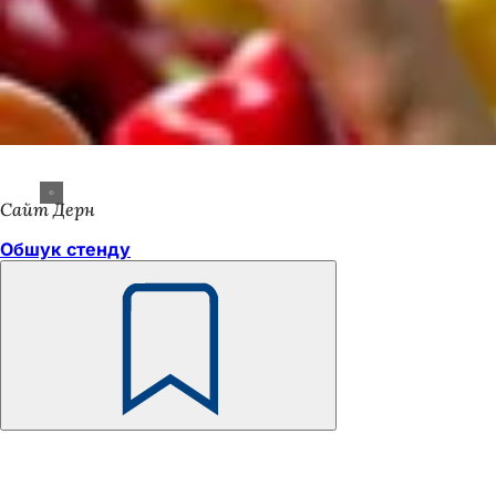
Сайт Дерн
Обшук стенду
Пам'ятайте
Зона
для
ніг